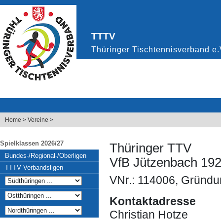
Home
>
Vereine
>
Spielklassen 2026/27
Thüringer TTV
Bundes-/Regional-/Oberligen
VfB Jützenbach 19
TTTV Verbandsligen
VNr.: 114006, Gründu
Kontaktadresse
Christian Hotze