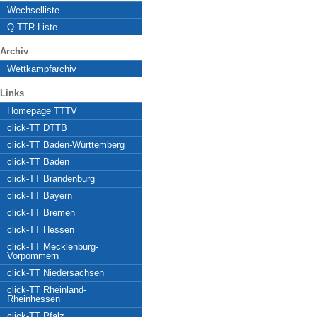
Wechselliste
Q-TTR-Liste
Archiv
Wettkampfarchiv
Links
Homepage TTTV
click-TT DTTB
click-TT Baden-Württemberg
click-TT Baden
click-TT Brandenburg
click-TT Bayern
click-TT Bremen
click-TT Hessen
click-TT Mecklenburg-
Vorpommern
click-TT Niedersachsen
click-TT Rheinland-
Rheinhessen
click-TT Pfalz