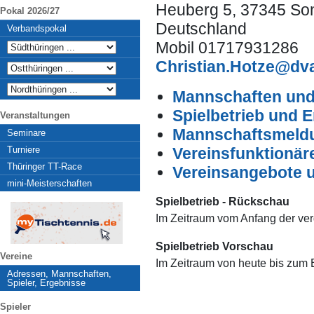
Heuberg 5, 37345 So
Pokal 2026/27
Deutschland
Verbandspokal
Mobil 01717931286
Christian.Hotze@dv
Mannschaften und 
Spielbetrieb und 
Veranstaltungen
Mannschaftsmeldu
Seminare
Turniere
Vereinsfunktionär
Thüringer TT-Race
Vereinsangebote 
mini-Meisterschaften
Spielbetrieb - Rückschau
Im Zeitraum vom Anfang der ve
Spielbetrieb Vorschau
Vereine
Im Zeitraum von heute bis zum
Adressen, Mannschaften,
Spieler, Ergebnisse
Spieler