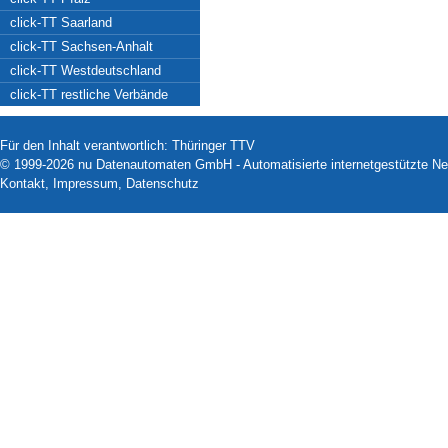
click-TT Saarland
click-TT Sachsen-Anhalt
click-TT Westdeutschland
click-TT restliche Verbände
Für den Inhalt verantwortlich: Thüringer TTV
© 1999-2026
nu Datenautomaten GmbH - Automatisierte internetgestützte N
Kontakt
,
Impressum
,
Datenschutz