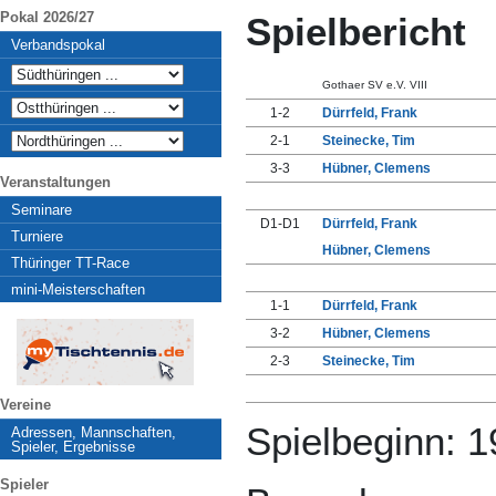
Pokal 2026/27
Spielbericht
Verbandspokal
Gothaer SV e.V. VIII
1-2
Dürrfeld, Frank
2-1
Steinecke, Tim
3-3
Hübner, Clemens
Veranstaltungen
Seminare
D1-D1
Dürrfeld, Frank
Turniere
Hübner, Clemens
Thüringer TT-Race
mini-Meisterschaften
1-1
Dürrfeld, Frank
3-2
Hübner, Clemens
2-3
Steinecke, Tim
Vereine
Spielbeginn: 1
Adressen, Mannschaften,
Spieler, Ergebnisse
Spieler