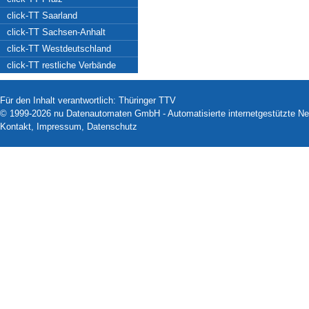
click-TT Saarland
click-TT Sachsen-Anhalt
click-TT Westdeutschland
click-TT restliche Verbände
Für den Inhalt verantwortlich: Thüringer TTV
© 1999-2026
nu Datenautomaten GmbH - Automatisierte internetgestützte N
Kontakt
,
Impressum
,
Datenschutz