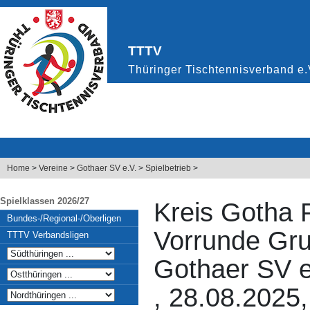
Home
>
Vereine
>
Gothaer SV e.V.
>
Spielbetrieb
>
Spielklassen 2026/27
Kreis Gotha 
Bundes-/Regional-/Oberligen
Vorrunde Gr
TTTV Verbandsligen
Gothaer SV e.
, 28.08.2025