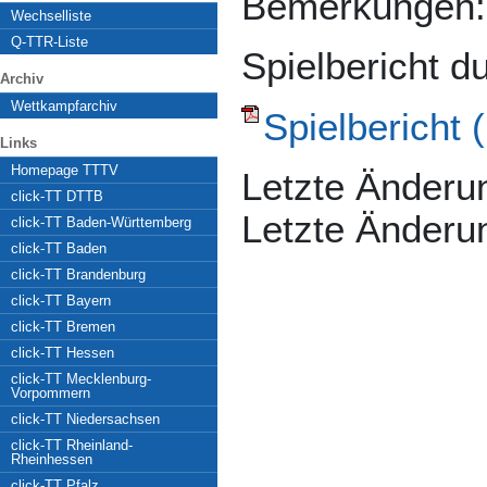
Bemerkungen:
Wechselliste
Q-TTR-Liste
Spielbericht d
Archiv
Wettkampfarchiv
Spielbericht (
Links
Homepage TTTV
Letzte Änderun
click-TT DTTB
Letzte Änderu
click-TT Baden-Württemberg
click-TT Baden
click-TT Brandenburg
click-TT Bayern
click-TT Bremen
click-TT Hessen
click-TT Mecklenburg-
Vorpommern
click-TT Niedersachsen
click-TT Rheinland-
Rheinhessen
click-TT Pfalz