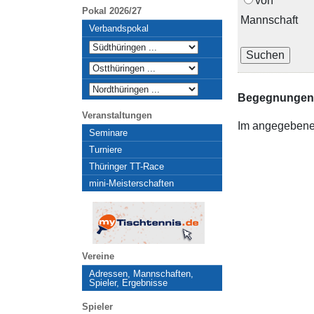
von
Pokal 2026/27
Mannschaft
Verbandspokal
Begegnungen i
Veranstaltungen
Im angegebene
Seminare
Turniere
Thüringer TT-Race
mini-Meisterschaften
Vereine
Adressen, Mannschaften,
Spieler, Ergebnisse
Spieler