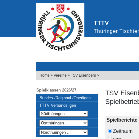
Home
>
Vereine
>
TSV Eisenberg
>
Spielklassen 2026/27
TSV Eisen
Bundes-/Regional-/Oberligen
Spielbetri
TTTV Verbandsligen
Spielbericht
Zeitraum