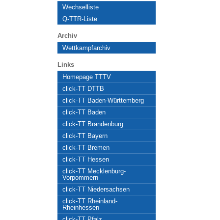
Wechselliste
Q-TTR-Liste
Archiv
Wettkampfarchiv
Links
Homepage TTTV
click-TT DTTB
click-TT Baden-Württemberg
click-TT Baden
click-TT Brandenburg
click-TT Bayern
click-TT Bremen
click-TT Hessen
click-TT Mecklenburg-
Vorpommern
click-TT Niedersachsen
click-TT Rheinland-
Rheinhessen
click-TT Pfalz