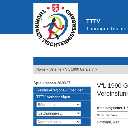
Home
>
Vereine
>
VfL 1990 Gera e.V.
>
Spielklassen 2026/27
VfL 1990 G
Bundes-/Regional-/Oberligen
Vereinsfun
TTTV Verbandsligen
Abteilungsleiter/1.
Name, Vorname
Hofmann, Ralf