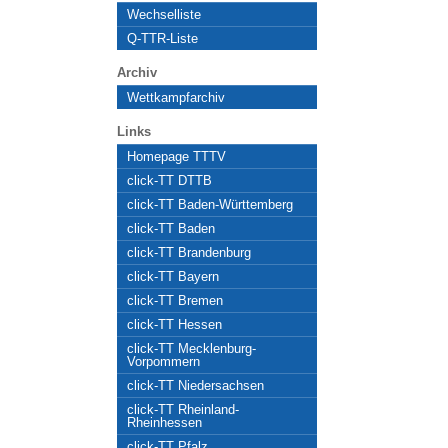
Wechselliste
Q-TTR-Liste
Archiv
Wettkampfarchiv
Links
Homepage TTTV
click-TT DTTB
click-TT Baden-Württemberg
click-TT Baden
click-TT Brandenburg
click-TT Bayern
click-TT Bremen
click-TT Hessen
click-TT Mecklenburg-
Vorpommern
click-TT Niedersachsen
click-TT Rheinland-
Rheinhessen
click-TT Pfalz