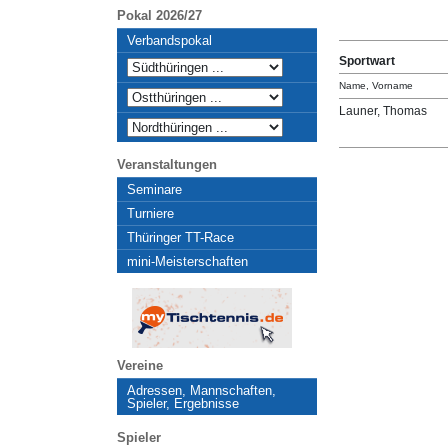
Pokal 2026/27
Verbandspokal
Sportwart
Name, Vorname
Launer, Thomas
Veranstaltungen
Seminare
Turniere
Thüringer TT-Race
mini-Meisterschaften
Vereine
Adressen, Mannschaften,
Spieler, Ergebnisse
Spieler