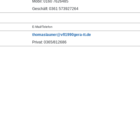
Mobil: 0160 7626485
Geschäft: 0361 573927264
E-Mail/Telefon
thomaslauner@vfl1990gera-tt.de
Privat: 0365/812686