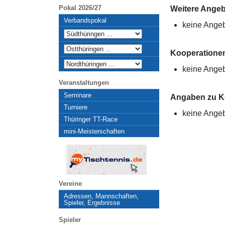
Pokal 2026/27
Weitere Ange
Verbandspokal
keine Ange
Kooperatione
keine Ange
Veranstaltungen
Seminare
Angaben zu K
Turniere
keine Ange
Thüringer TT-Race
mini-Meisterschaften
Vereine
Adressen, Mannschaften,
Spieler, Ergebnisse
Spieler