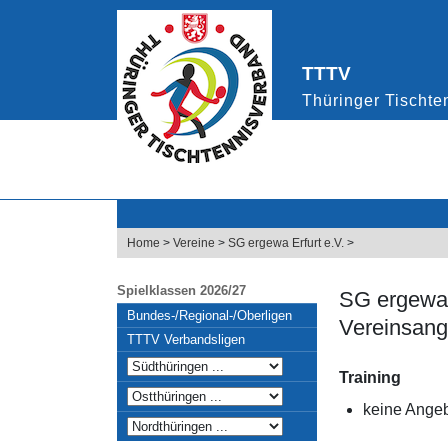
Home
>
Vereine
>
SG ergewa Erfurt e.V.
>
Spielklassen 2026/27
SG ergewa 
Bundes-/Regional-/Oberligen
Vereinsang
TTTV Verbandsligen
Training
keine Angeb