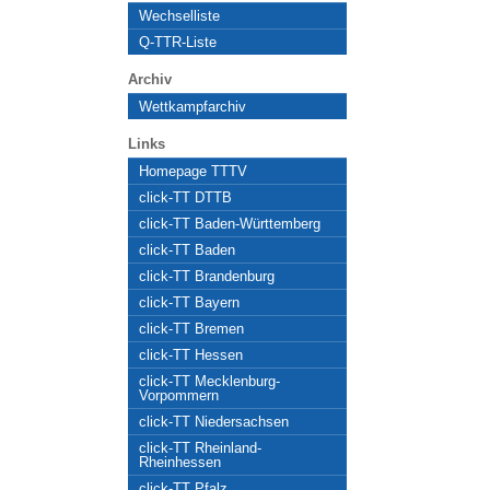
Wechselliste
Q-TTR-Liste
Archiv
Wettkampfarchiv
Links
Homepage TTTV
click-TT DTTB
click-TT Baden-Württemberg
click-TT Baden
click-TT Brandenburg
click-TT Bayern
click-TT Bremen
click-TT Hessen
click-TT Mecklenburg-
Vorpommern
click-TT Niedersachsen
click-TT Rheinland-
Rheinhessen
click-TT Pfalz