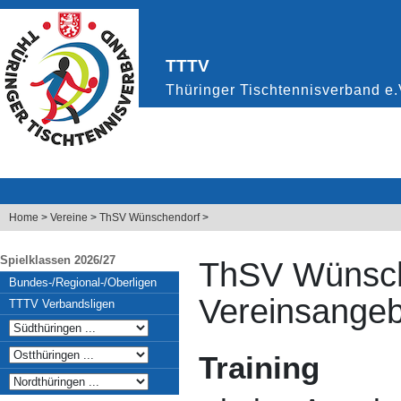
Home
>
Vereine
>
ThSV Wünschendorf
>
Spielklassen 2026/27
ThSV Wünsc
Bundes-/Regional-/Oberligen
Vereinsangeb
TTTV Verbandsligen
Training