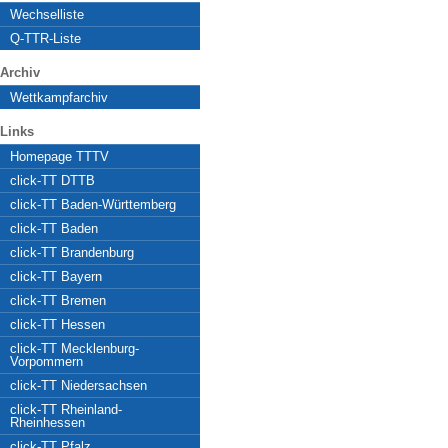
Wechselliste
Q-TTR-Liste
Archiv
Wettkampfarchiv
Links
Homepage TTTV
click-TT DTTB
click-TT Baden-Württemberg
click-TT Baden
click-TT Brandenburg
click-TT Bayern
click-TT Bremen
click-TT Hessen
click-TT Mecklenburg-
Vorpommern
click-TT Niedersachsen
click-TT Rheinland-
Rheinhessen
click-TT Pfalz