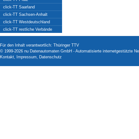
click-TT Saarland
click-TT Sachsen-Anhalt
click-TT Westdeutschland
click-TT restliche Verbände
Für den Inhalt verantwortlich: Thüringer TTV
© 1999-2026
nu Datenautomaten GmbH - Automatisierte internetgestützte N
Kontakt
,
Impressum
,
Datenschutz