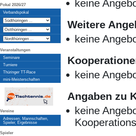
keine Angebo
Pokal 2026/27
Verbandspokal
Weitere Ange
keine Angeb
Veranstaltungen
Kooperatione
Seminare
Turniere
keine Angeb
Thüringer TT-Race
mini-Meisterschaften
Angaben zu K
keine Angeb
Vereine
Adressen, Mannschaften,
Kooperations
Spieler, Ergebnisse
Spieler