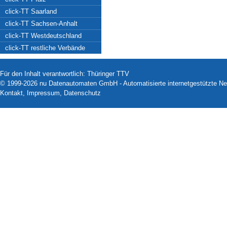
click-TT Saarland
click-TT Sachsen-Anhalt
click-TT Westdeutschland
click-TT restliche Verbände
Für den Inhalt verantwortlich: Thüringer TTV
© 1999-2026
nu Datenautomaten GmbH - Automatisierte internetgestützte N
Kontakt
,
Impressum
,
Datenschutz