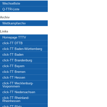
Wechselliste
Q-TTR-Liste
Archiv
Wettkampfarchiv
Links
Homepage TTTV
click-TT DTTB
click-TT Baden-Württemberg
click-TT Baden
click-TT Brandenburg
click-TT Bayern
click-TT Bremen
click-TT Hessen
click-TT Mecklenburg-
Vorpommern
click-TT Niedersachsen
click-TT Rheinland-
Rheinhessen
click-TT Pfalz