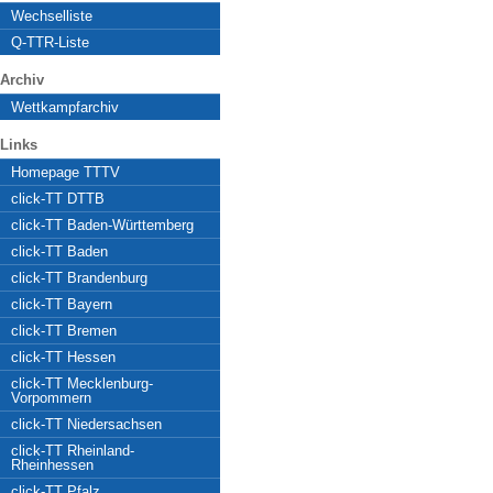
Wechselliste
Q-TTR-Liste
Archiv
Wettkampfarchiv
Links
Homepage TTTV
click-TT DTTB
click-TT Baden-Württemberg
click-TT Baden
click-TT Brandenburg
click-TT Bayern
click-TT Bremen
click-TT Hessen
click-TT Mecklenburg-
Vorpommern
click-TT Niedersachsen
click-TT Rheinland-
Rheinhessen
click-TT Pfalz