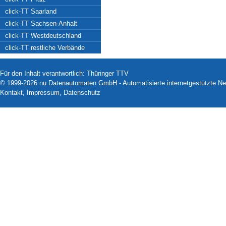
click-TT Saarland
click-TT Sachsen-Anhalt
click-TT Westdeutschland
click-TT restliche Verbände
Für den Inhalt verantwortlich: Thüringer TTV
© 1999-2026
nu Datenautomaten GmbH - Automatisierte internetgestützte N
Kontakt
,
Impressum
,
Datenschutz