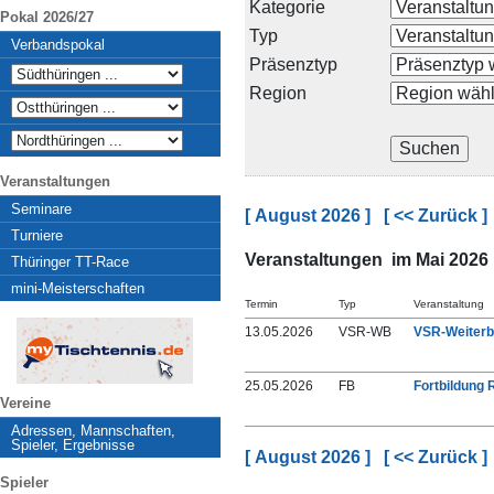
Kategorie
Pokal 2026/27
Typ
Verbandspokal
Präsenztyp
Region
Veranstaltungen
Seminare
[ August 2026 ]
[ << Zurück ]
Turniere
Veranstaltungen im Mai 2026
Thüringer TT-Race
mini-Meisterschaften
Termin
Typ
Veranstaltung
13.05.2026
VSR-WB
VSR-Weiterb
25.05.2026
FB
Fortbildung
Vereine
Adressen, Mannschaften,
Spieler, Ergebnisse
[ August 2026 ]
[ << Zurück ]
Spieler