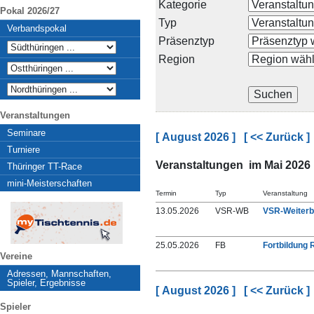
Kategorie
Pokal 2026/27
Typ
Verbandspokal
Präsenztyp
Region
Veranstaltungen
Seminare
[ August 2026 ]
[ << Zurück ]
Turniere
Veranstaltungen im Mai 2026
Thüringer TT-Race
mini-Meisterschaften
Termin
Typ
Veranstaltung
13.05.2026
VSR-WB
VSR-Weiterb
25.05.2026
FB
Fortbildung
Vereine
Adressen, Mannschaften,
Spieler, Ergebnisse
[ August 2026 ]
[ << Zurück ]
Spieler