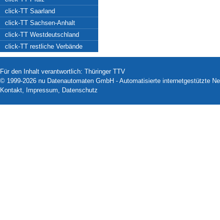
click-TT Saarland
click-TT Sachsen-Anhalt
click-TT Westdeutschland
click-TT restliche Verbände
Für den Inhalt verantwortlich: Thüringer TTV
© 1999-2026
nu Datenautomaten GmbH - Automatisierte internetgestützte N
Kontakt
,
Impressum
,
Datenschutz