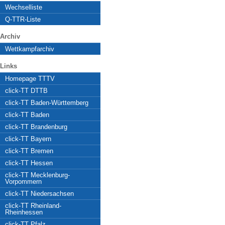
Wechselliste
Q-TTR-Liste
Archiv
Wettkampfarchiv
Links
Homepage TTTV
click-TT DTTB
click-TT Baden-Württemberg
click-TT Baden
click-TT Brandenburg
click-TT Bayern
click-TT Bremen
click-TT Hessen
click-TT Mecklenburg-
Vorpommern
click-TT Niedersachsen
click-TT Rheinland-
Rheinhessen
click-TT Pfalz