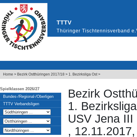
Home
>
Bezirk Ostthüringen 2017/18
>
1. Bezirksliga Ost
>
Spielklassen 2026/27
Bezirk Ostth
Bundes-/Regional-/Oberligen
1. Bezirkslig
TTTV Verbandsligen
USV Jena II
, 12.11.2017,