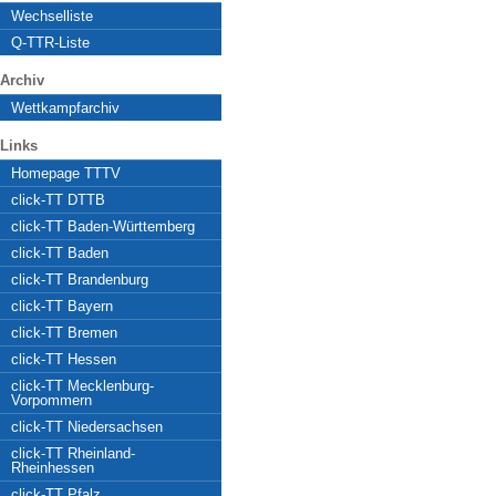
Wechselliste
Q-TTR-Liste
Archiv
Wettkampfarchiv
Links
Homepage TTTV
click-TT DTTB
click-TT Baden-Württemberg
click-TT Baden
click-TT Brandenburg
click-TT Bayern
click-TT Bremen
click-TT Hessen
click-TT Mecklenburg-
Vorpommern
click-TT Niedersachsen
click-TT Rheinland-
Rheinhessen
click-TT Pfalz