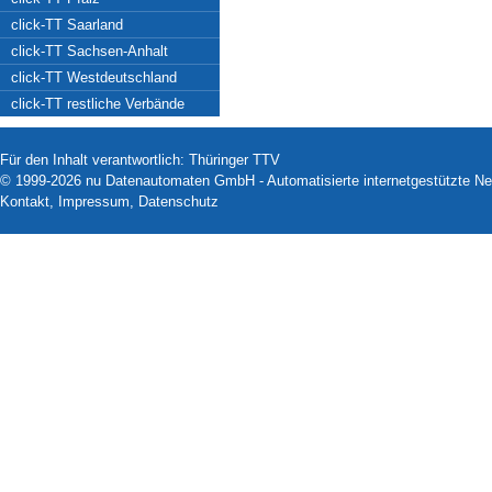
click-TT Saarland
click-TT Sachsen-Anhalt
click-TT Westdeutschland
click-TT restliche Verbände
Für den Inhalt verantwortlich: Thüringer TTV
© 1999-2026
nu Datenautomaten GmbH - Automatisierte internetgestützte N
Kontakt
,
Impressum
,
Datenschutz