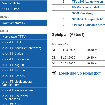
3
TSV 1865 Langewiesen
Wechselliste
4
SG Motor Arnstadt II
Q-TTR-Liste
5
SV 08 Geraberg
Archiv
6
SV 1880 Unterpörlitz IV
Wettkampfarchiv
7
TTV BW Gräfinau-Angsted
Links
Spielplan (Aktuell)
Homepage TTTV
click-TT DTTB
Tag Datum Zeit
click-TT Baden-Württemberg
Di.
24.03.2026
19:30 v
click-TT Baden
Di.
31.03.2026
19:30 v
click-TT Brandenburg
Mi.
01.04.2026
19:30 v
click-TT Bayern
click-TT Bremen
Tabelle und Spielplan (pdf)
click-TT Hessen
click-TT Mecklenburg-
Vorpommern
click-TT Niedersachsen
click-TT Rheinland-
Rheinhessen
click-TT Pfalz