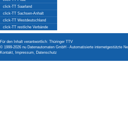
click-TT Saarland
click-TT Sachsen-Anhalt
click-TT Westdeutschland
click-TT restliche Verbände
Für den Inhalt verantwortlich: Thüringer TTV
© 1999-2026
nu Datenautomaten GmbH - Automatisierte internetgestützte N
Kontakt
,
Impressum
,
Datenschutz