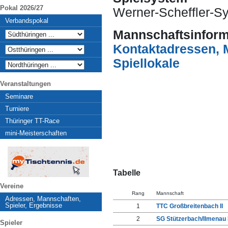
Pokal 2026/27
Werner-Scheffler-S
Verbandspokal
Mannschaftsinform
Kontaktadressen, 
Spiellokale
Veranstaltungen
Seminare
Turniere
Thüringer TT-Race
mini-Meisterschaften
Tabelle
Vereine
Rang
Mannschaft
Adressen, Mannschaften,
Spieler, Ergebnisse
1
TTC Großbreitenbach II
2
SG Stützerbach/Ilmenau I
Spieler