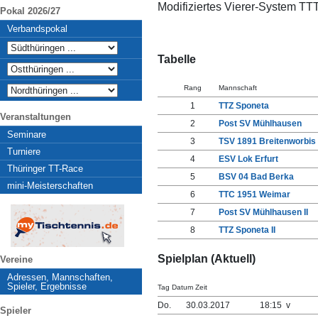
Modifiziertes Vierer-System TT
Pokal 2026/27
Verbandspokal
Tabelle
Rang
Mannschaft
1
TTZ Sponeta
Veranstaltungen
2
Post SV Mühlhausen
Seminare
3
TSV 1891 Breitenworbis
Turniere
4
ESV Lok Erfurt
Thüringer TT-Race
5
BSV 04 Bad Berka
mini-Meisterschaften
6
TTC 1951 Weimar
7
Post SV Mühlhausen II
8
TTZ Sponeta II
Spielplan (Aktuell)
Vereine
Adressen, Mannschaften,
Spieler, Ergebnisse
Tag Datum Zeit
Do.
30.03.2017
18:15 v
Spieler