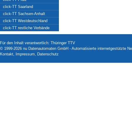
click-TT Saarland
click-TT Sachsen-Anhalt
click-TT Westdeutschland
click-TT restliche Verbände
Für den Inhalt verantwortlich: Thüringer TTV
© 1999-2026
nu Datenautomaten GmbH - Automatisierte internetgestützte N
Kontakt
,
Impressum
,
Datenschutz