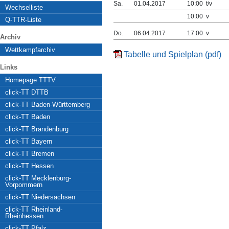
Sa.
01.04.2017
10:00 t/v
Wechselliste
10:00 v
Q-TTR-Liste
Do.
06.04.2017
17:00 v
Archiv
Wettkampfarchiv
Tabelle und Spielplan (pdf)
Links
Homepage TTTV
click-TT DTTB
click-TT Baden-Württemberg
click-TT Baden
click-TT Brandenburg
click-TT Bayern
click-TT Bremen
click-TT Hessen
click-TT Mecklenburg-
Vorpommern
click-TT Niedersachsen
click-TT Rheinland-
Rheinhessen
click-TT Pfalz