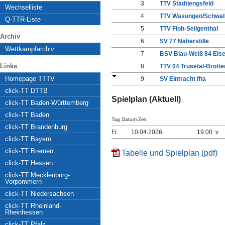
3
TTV Stadtlengsfeld
Wechselliste
4
TTV Wasungen/Schwal
Q-TTR-Liste
5
TTV Floh-Seligenthal
Archiv
6
SV 77 Näherstille
Wettkampfarchiv
7
BSV Blau-Weiß 84 Eis
Links
8
TTV 04 Trusetal-Brott
Homepage TTTV
9
SV Eintracht Ifta
click-TT DTTB
Spielplan (Aktuell)
click-TT Baden-Württemberg
click-TT Baden
Tag Datum Zeit
click-TT Brandenburg
Fr.
10.04.2026
19:00 v
click-TT Bayern
click-TT Bremen
Tabelle und Spielplan (pdf)
click-TT Hessen
click-TT Mecklenburg-
Vorpommern
click-TT Niedersachsen
click-TT Rheinland-
Rheinhessen
click-TT Pfalz