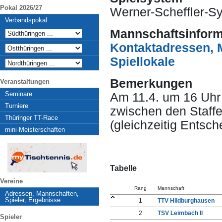
Pokal 2026/27
Werner-Scheffler-S
Verbandspokal
Mannschaftsinform
Kontaktadressen, 
Spiellokale
Bemerkungen
Veranstaltungen
Seminare
Am 11.4. um 16 Uhr 
Turniere
zwischen den Staffel
Thüringer TT-Race
(gleichzeitig Entsch
mini-Meisterschaften
Tabelle
Vereine
Rang
Mannschaft
Adressen, Mannschaften,
Spieler, Ergebnisse
1
TTV Hildburghausen
2
TSV Leimbach II
Spieler