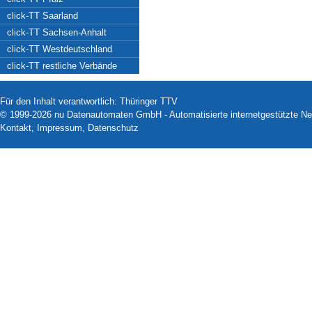
click-TT Saarland
click-TT Sachsen-Anhalt
click-TT Westdeutschland
click-TT restliche Verbände
Für den Inhalt verantwortlich: Thüringer TTV
© 1999-2026
nu Datenautomaten GmbH - Automatisierte internetgestützte N
Kontakt
,
Impressum
,
Datenschutz