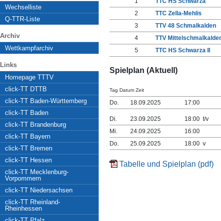
1
TTC HS Schwarza
Wechselliste
2
TTC Zella-Mehlis
Q-TTR-Liste
3
TTV 48 Schmalkalden
Archiv
4
TTV Mittelschmalkalde
Wettkampfarchiv
5
TTC HS Schwarza II
Links
Spielplan (Aktuell)
Homepage TTTV
click-TT DTTB
Tag Datum Zeit
click-TT Baden-Württemberg
Do.
18.09.2025
17:00
click-TT Baden
Di.
23.09.2025
18:00 t/v
click-TT Brandenburg
Mi.
24.09.2025
16:00
click-TT Bayern
Do.
25.09.2025
18:00 v
click-TT Bremen
click-TT Hessen
Tabelle und Spielplan (pdf)
click-TT Mecklenburg-
Vorpommern
click-TT Niedersachsen
click-TT Rheinland-
Rheinhessen
click-TT Pfalz