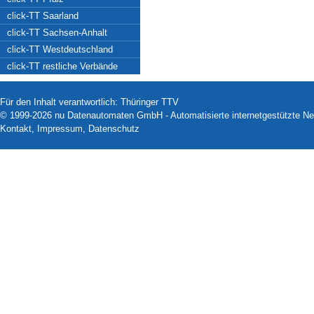
click-TT Saarland
click-TT Sachsen-Anhalt
click-TT Westdeutschland
click-TT restliche Verbände
Für den Inhalt verantwortlich: Thüringer TTV
© 1999-2026
nu Datenautomaten GmbH - Automatisierte internetgestützte N
Kontakt
,
Impressum
,
Datenschutz