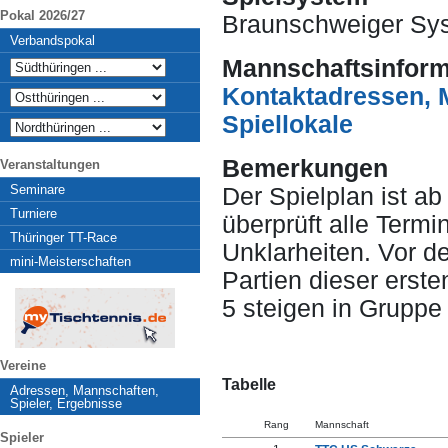
Pokal 2026/27
Braunschweiger Sy
Verbandspokal
Mannschaftsinform
Kontaktadressen, 
Spiellokale
Bemerkungen
Veranstaltungen
Seminare
Der Spielplan ist ab 
Turniere
überprüft alle Term
Thüringer TT-Race
Unklarheiten. Vor d
mini-Meisterschaften
Partien dieser erste
5 steigen in Gruppe 
Vereine
Tabelle
Adressen, Mannschaften,
Spieler, Ergebnisse
Rang
Mannschaft
Spieler