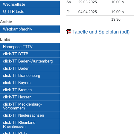
Sa.
29.03.2025
10:00 v
Wechselliste
Q-TTR-Liste
Fr.
04.04.2025
19:00 v
19:30
Archiv
Wettkampfarchiv
Tabelle und Spielplan (pdf)
Links
Homepage TTTV
click-TT DTTB
click-TT Baden-Württemberg
click-TT Baden
click-TT Brandenburg
click-TT Bayern
click-TT Bremen
click-TT Hessen
click-TT Mecklenburg-
Vorpommern
click-TT Niedersachsen
click-TT Rheinland-
Rheinhessen
click-TT Pfalz