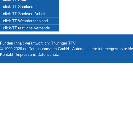
click-TT Saarland
click-TT Sachsen-Anhalt
click-TT Westdeutschland
click-TT restliche Verbände
Für den Inhalt verantwortlich: Thüringer TTV
© 1999-2026
nu Datenautomaten GmbH - Automatisierte internetgestützte N
Kontakt
,
Impressum
,
Datenschutz