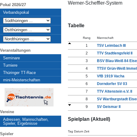
Werner-Scheffler-System
Pokal 2026/27
Verbandspokal
Tabelle
Rang
Mannschaft
1
TSV Leimbach III
Veranstaltungen
2
TTV Stadtlengsfeld II
Seminare
3
BSV Blau-Weiß 84 Eisen
Turniere
4
TTSV Grün-Weiß Immelb
Thüringer TT-Race
5
VfB 1919 Vacha
mini-Meisterschaften
6
Dorndorfer SV 03
7
TTV Altenstein e.V. II
8
SV Wartburgstadt Eisen
9
SV Geismar II
Vereine
Spielplan (Aktuell)
Adressen, Mannschaften,
Spieler, Ergebnisse
Tag Datum Zeit
Spieler