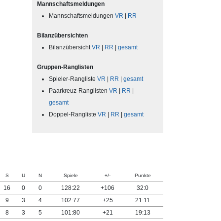
Mannschaftsmeldungen
Mannschaftsmeldungen
VR
|
RR
Bilanzübersichten
Bilanzübersicht
VR
|
RR
|
gesamt
Gruppen-Ranglisten
Spieler-Rangliste
VR
|
RR
|
gesamt
Paarkreuz-Ranglisten
VR
|
RR
|
gesamt
Doppel-Rangliste
VR
|
RR
|
gesamt
S
U
N
Spiele
+/-
Punkte
16
0
0
128:22
+106
32:0
9
3
4
102:77
+25
21:11
8
3
5
101:80
+21
19:13