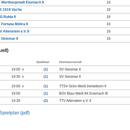
 Wartburgstadt Eisenach II
16
B 1919 Vacha
16
G Ruhla II
16
 Fortuna Möhra II
16
V Altenstein e.V. II
16
 Geismar II
16
ell)
Spiellokal
Heimmannschaft
19:00 v
(1)
SV Geismar II
19:30 v
(1)
SV Geismar II
19:00 v
(1)
TTSV Grün-Weiß Immelborn II
19:00
(1)
BSV Blau-Weiß 84 Eisenach III
19:30
(2)
TTV Altenstein e.V. II
Spielplan (pdf)