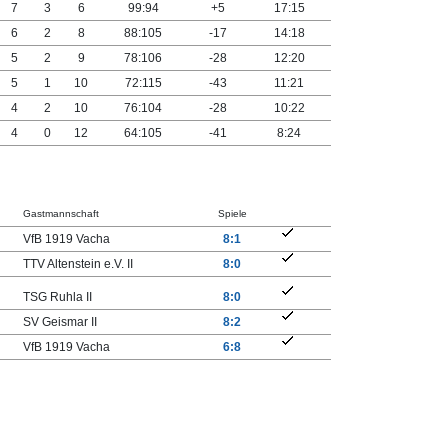
7
3
6
99:94
+5
17:15
6
2
8
88:105
-17
14:18
5
2
9
78:106
-28
12:20
5
1
10
72:115
-43
11:21
4
2
10
76:104
-28
10:22
4
0
12
64:105
-41
8:24
Gastmannschaft
Spiele
VfB 1919 Vacha
8:1
TTV Altenstein e.V. II
8:0
TSG Ruhla II
8:0
SV Geismar II
8:2
VfB 1919 Vacha
6:8