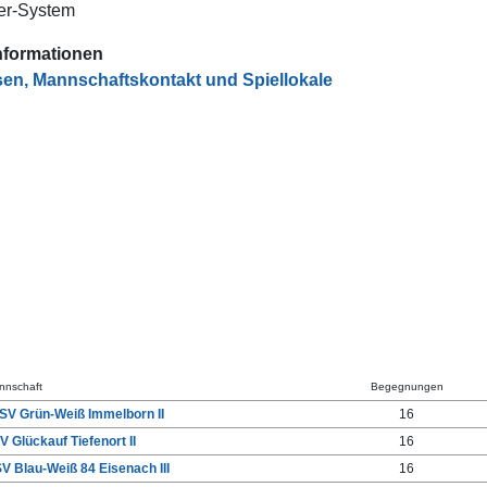
er-System
nformationen
en, Mannschaftskontakt und Spiellokale
nnschaft
Begegnungen
SV Grün-Weiß Immelborn II
16
V Glückauf Tiefenort II
16
V Blau-Weiß 84 Eisenach III
16