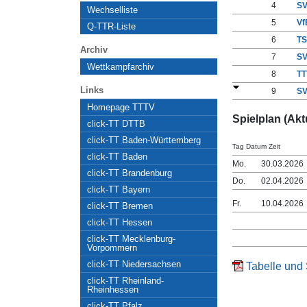
4
SV
Wechselliste
5
Vf
Q-TTR-Liste
6
TS
Archiv
7
SV
Wettkampfarchiv
8
TT
Links
9
SV
Homepage TTTV
Spielplan (Aktu
click-TT DTTB
click-TT Baden-Württemberg
Tag Datum Zeit
click-TT Baden
Mo.
30.03.2026
click-TT Brandenburg
Do.
02.04.2026
click-TT Bayern
Fr.
10.04.2026
click-TT Bremen
click-TT Hessen
click-TT Mecklenburg-
Vorpommern
click-TT Niedersachsen
Tabelle und 
click-TT Rheinland-
Rheinhessen
click-TT Pfalz