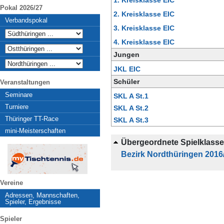
1. Kreisklasse EIC
Pokal 2026/27
2. Kreisklasse EIC
Verbandspokal
3. Kreisklasse EIC
4. Kreisklasse EIC
Jungen
JKL EIC
Schüler
Veranstaltungen
Seminare
SKL A St.1
Turniere
SKL A St.2
Thüringer TT-Race
SKL A St.3
mini-Meisterschaften
Übergeordnete Spielklass
Bezirk Nordthüringen 2016
Vereine
Adressen, Mannschaften,
Spieler, Ergebnisse
Spieler