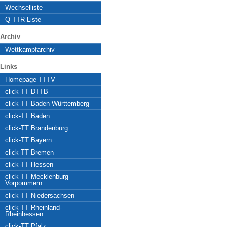
Wechselliste
Q-TTR-Liste
Archiv
Wettkampfarchiv
Links
Homepage TTTV
click-TT DTTB
click-TT Baden-Württemberg
click-TT Baden
click-TT Brandenburg
click-TT Bayern
click-TT Bremen
click-TT Hessen
click-TT Mecklenburg-
Vorpommern
click-TT Niedersachsen
click-TT Rheinland-
Rheinhessen
click-TT Pfalz