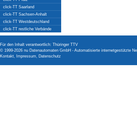
click-TT Saarland
click-TT Sachsen-Anhalt
click-TT Westdeutschland
click-TT restliche Verbände
Für den Inhalt verantwortlich: Thüringer TTV
© 1999-2026
nu Datenautomaten GmbH - Automatisierte internetgestützte N
Kontakt
,
Impressum
,
Datenschutz