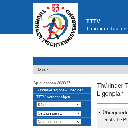
Home
>
Spielklassen 2026/27
Thüringer 
Bundes-/Regional-/Oberligen
Ligenplan
TTTV Verbandsligen
Übergeordn
Deutsche Po