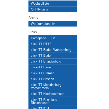
Wechselliste
Q-TTR-Liste
Archiv
Wettkampfarchiv
Links
Homepage TTTV
click-TT DTTB
click-TT Baden-Württemberg
click-TT Baden
click-TT Brandenburg
click-TT Bayern
click-TT Bremen
click-TT Hessen
click-TT Mecklenburg-
Vorpommern
click-TT Niedersachsen
click-TT Rheinland-
Rheinhessen
click-TT Pfalz