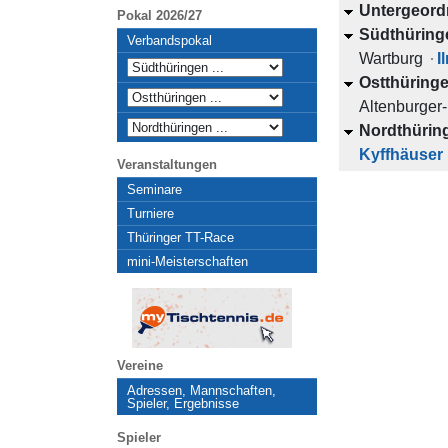
Untergeord
Pokal 2026/27
Südthüring
Verbandspokal
Wartburg
I
Ostthüring
Altenburger
Nordthürin
Kyffhäuser
Veranstaltungen
Seminare
Turniere
Thüringer TT-Race
mini-Meisterschaften
Vereine
Adressen, Mannschaften,
Spieler, Ergebnisse
Spieler