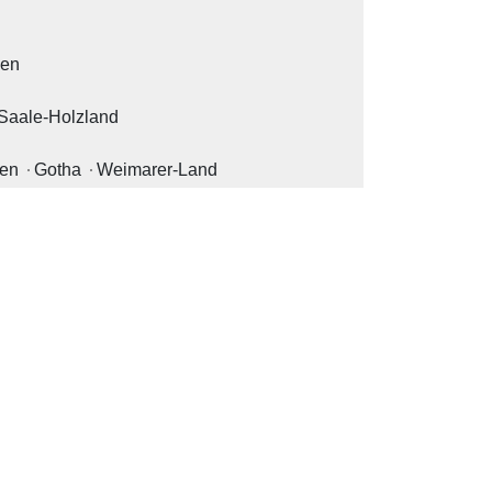
sen
Saale-Holzland
sen
Gotha
Weimarer-Land