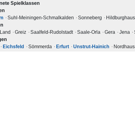
nete Spielklassen
en
lm
Suhl-Meiningen-Schmalkalden
Sonneberg
Hildburghau
en
-Land
Greiz
Saalfeld-Rudolstadt
Saale-Orla
Gera
Jena
gen
Eichsfeld
Sömmerda
Erfurt
Unstrut-Hainich
Nordhau