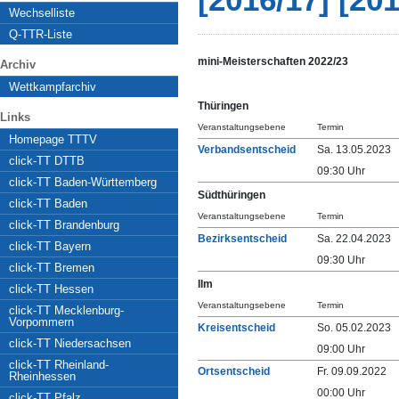
[2016/17]
[201
Wechselliste
Q-TTR-Liste
mini-Meisterschaften 2022/23
Archiv
Wettkampfarchiv
Thüringen
Links
Veranstaltungsebene
Termin
Homepage TTTV
Verbandsentscheid
Sa. 13.05.2023
click-TT DTTB
09:30 Uhr
click-TT Baden-Württemberg
Südthüringen
click-TT Baden
Veranstaltungsebene
Termin
click-TT Brandenburg
Bezirksentscheid
Sa. 22.04.2023
click-TT Bayern
09:30 Uhr
click-TT Bremen
Ilm
click-TT Hessen
Veranstaltungsebene
Termin
click-TT Mecklenburg-
Vorpommern
Kreisentscheid
So. 05.02.2023
click-TT Niedersachsen
09:00 Uhr
click-TT Rheinland-
Ortsentscheid
Fr. 09.09.2022
Rheinhessen
00:00 Uhr
click-TT Pfalz