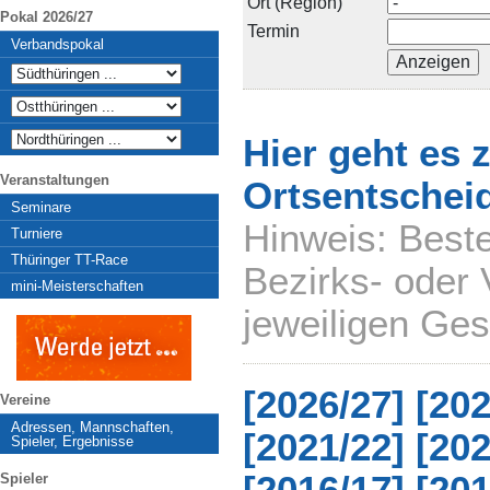
Ort (Region)
Pokal 2026/27
Termin
Verbandspokal
Hier geht es 
Veranstaltungen
Ortsentscheid
Seminare
Hinweis: Beste
Turniere
Thüringer TT-Race
Bezirks- oder 
mini-Meisterschaften
jeweiligen Ges
[2026/27]
[202
Vereine
Adressen, Mannschaften,
[2021/22]
[202
Spieler, Ergebnisse
Spieler