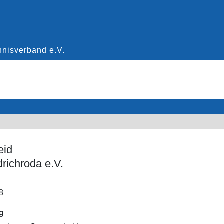
eid
richroda e.V.
8
g