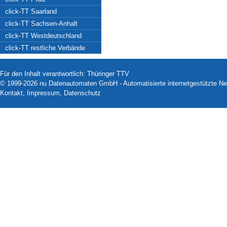
click-TT Saarland
click-TT Sachsen-Anhalt
click-TT Westdeutschland
click-TT restliche Verbände
Für den Inhalt verantwortlich: Thüringer TTV
© 1999-2026
nu Datenautomaten GmbH - Automatisierte internetgestützte N
Kontakt
,
Impressum
,
Datenschutz