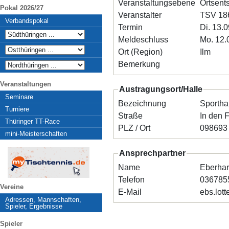
Veranstaltungsebene
Ortsent
Pokal 2026/27
Veranstalter
TSV 18
Verbandspokal
Termin
Di. 13.
Meldeschluss
Mo. 12.
Ort (Region)
Ilm
Bemerkung
Veranstaltungen
Austragungsort/Halle
Seminare
Bezeichnung
Sportha
Turniere
Straße
In den 
Thüringer TT-Race
PLZ / Ort
mini-Meisterschaften
Ansprechpartner
Name
Eberhar
Telefon
036785
Vereine
E-Mail
ebs.lott
Adressen, Mannschaften,
Spieler, Ergebnisse
Spieler