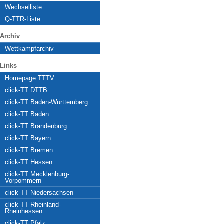
Wechselliste
Q-TTR-Liste
Archiv
Wettkampfarchiv
Links
Homepage TTTV
click-TT DTTB
click-TT Baden-Württemberg
click-TT Baden
click-TT Brandenburg
click-TT Bayern
click-TT Bremen
click-TT Hessen
click-TT Mecklenburg-
Vorpommern
click-TT Niedersachsen
click-TT Rheinland-
Rheinhessen
click-TT Pfalz