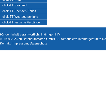
click-TT Saarland
click-TT Sachsen-Anhalt
click-TT Westdeutschland
click-TT restliche Verbände
Für den Inhalt verantwortlich: Thüringer TTV
© 1999-2026
nu Datenautomaten GmbH - Automatisierte internetgestützte N
Kontakt
,
Impressum
,
Datenschutz