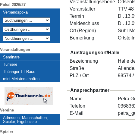
Veranstaltungsebene
Ortsent
Pokal 2026/27
Veranstalter
TTV 48 
Verbandspokal
Termin
Di. 13.
Meldeschluss
Di. 13.
Ort (Region)
Suhl-M
Bemerkung
Ortsteil
Veranstaltungen
Austragungsort/Halle
Seminare
Bezeichnung
Halle 
Turniere
Straße
Allende
Thüringer TT-Race
PLZ / Ort
mini-Meisterschaften
Ansprechpartner
Name
Petra G
Telefon
036836
Vereine
E-Mail
petra_
Adressen, Mannschaften,
Spieler, Ergebnisse
Spieler