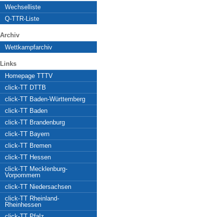
Wechselliste
Q-TTR-Liste
Archiv
Wettkampfarchiv
Links
Homepage TTTV
click-TT DTTB
click-TT Baden-Württemberg
click-TT Baden
click-TT Brandenburg
click-TT Bayern
click-TT Bremen
click-TT Hessen
click-TT Mecklenburg-
Vorpommern
click-TT Niedersachsen
click-TT Rheinland-
Rheinhessen
click-TT Pfalz