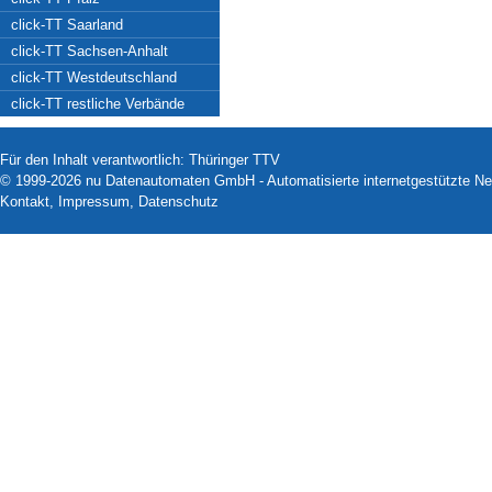
click-TT Saarland
click-TT Sachsen-Anhalt
click-TT Westdeutschland
click-TT restliche Verbände
Für den Inhalt verantwortlich: Thüringer TTV
© 1999-2026
nu Datenautomaten GmbH - Automatisierte internetgestützte N
Kontakt
,
Impressum
,
Datenschutz