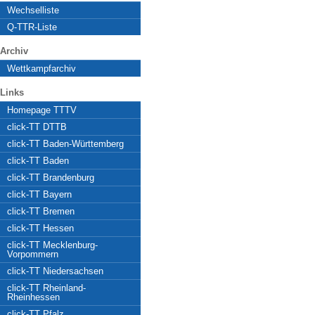
Wechselliste
Q-TTR-Liste
Archiv
Wettkampfarchiv
Links
Homepage TTTV
click-TT DTTB
click-TT Baden-Württemberg
click-TT Baden
click-TT Brandenburg
click-TT Bayern
click-TT Bremen
click-TT Hessen
click-TT Mecklenburg-
Vorpommern
click-TT Niedersachsen
click-TT Rheinland-
Rheinhessen
click-TT Pfalz