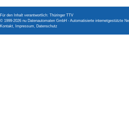
Für den Inhalt verantwortlich: Thüringer TTV
© 1999-2026
nu Datenautomaten GmbH - Automatisierte internetgestützte N
Kontakt
,
Impressum
,
Datenschutz