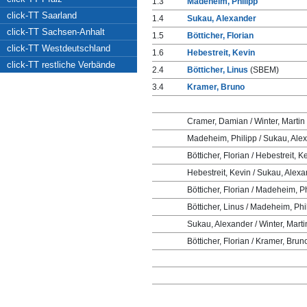
1.3
Madeheim, Philipp
click-TT Saarland
1.4
Sukau, Alexander
click-TT Sachsen-Anhalt
1.5
Bötticher, Florian
click-TT Westdeutschland
1.6
Hebestreit, Kevin
click-TT restliche Verbände
2.4
Bötticher, Linus
(SBEM)
3.4
Kramer, Bruno
Cramer, Damian / Winter, Martin
Madeheim, Philipp / Sukau, Ale
Bötticher, Florian / Hebestreit, K
Hebestreit, Kevin / Sukau, Alex
Bötticher, Florian / Madeheim, P
Bötticher, Linus / Madeheim, Phi
Sukau, Alexander / Winter, Marti
Bötticher, Florian / Kramer, Brun