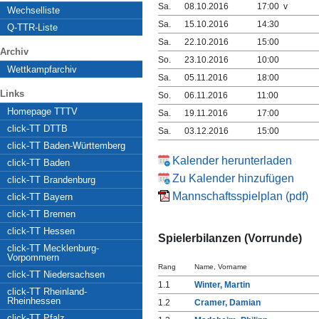
Sa.
08.10.2016
17:00 v
Wechselliste
Sa.
15.10.2016
14:30
Q-TTR-Liste
Sa.
22.10.2016
15:00
Archiv
So.
23.10.2016
10:00
Wettkampfarchiv
Sa.
05.11.2016
18:00
Links
So.
06.11.2016
11:00
Homepage TTTV
Sa.
19.11.2016
17:00
click-TT DTTB
Sa.
03.12.2016
15:00
click-TT Baden-Württemberg
Kalender herunterladen
click-TT Baden
Zu Kalender hinzufügen
click-TT Brandenburg
Mannschaftsspielplan (pdf)
click-TT Bayern
click-TT Bremen
click-TT Hessen
Spielerbilanzen (Vorrunde)
click-TT Mecklenburg-
Vorpommern
Rang
Name, Vorname
click-TT Niedersachsen
1.1
Winter, Martin
click-TT Rheinland-
Rheinhessen
1.2
Cramer, Damian
click-TT Pfalz