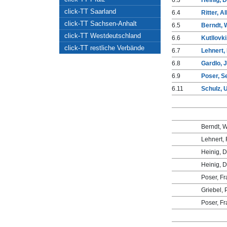
6.3
Heinig, 
click-TT Saarland
6.4
Ritter, A
click-TT Sachsen-Anhalt
6.5
Berndt, 
click-TT Westdeutschland
6.6
Kutllovki
click-TT restliche Verbände
6.7
Lehnert,
6.8
Gardlo, 
6.9
Poser, S
6.11
Schulz, 
Berndt, W
Lehnert, 
Heinig, D
Heinig, D
Poser, Fr
Griebel, 
Poser, Fra