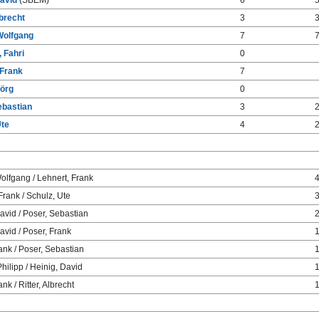
David
(SBEM)
6
lbrecht
3
Wolfgang
7
, Fahri
0
 Frank
7
Jörg
0
ebastian
3
Ute
4
olfgang / Lehnert, Frank
Frank / Schulz, Ute
avid / Poser, Sebastian
avid / Poser, Frank
ank / Poser, Sebastian
Philipp / Heinig, David
nk / Ritter, Albrecht