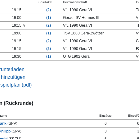
Spiellokal
Heimmannschaft
G
19:15
(2)
VfL 1990 Gera VI
T
19:00
(1)
Geraer SV Hermes III
V
19:15 v
(2)
VfL 1990 Gera VI
T
19:00
(1)
TSV 1880 Gera-Zwötzen III
V
19:15
(2)
VfL 1990 Gera VI
G
19:15
(2)
VfL 1990 Gera VI
F
19:30
(1)
OTG 1902 Gera
V
runterladen
 hinzufügen
pielplan (pdf)
en (Rückrunde)
rname
Einsätze
Einzel/
rank
(SPV)
6
Philipp
(SPV)
3