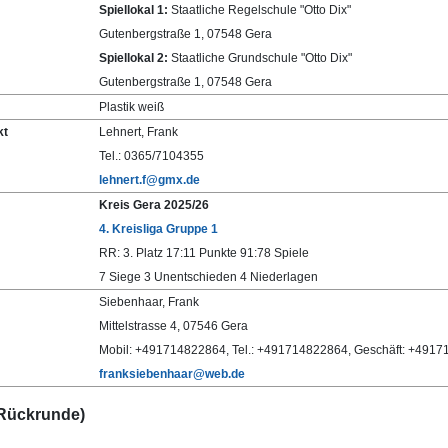
Spiellokal 1:
Staatliche Regelschule "Otto Dix"
Gutenbergstraße 1, 07548 Gera
Spiellokal 2:
Staatliche Grundschule "Otto Dix"
Gutenbergstraße 1, 07548 Gera
Plastik weiß
kt
Lehnert, Frank
Tel.: 0365/7104355
lehnert.f@gmx.de
Kreis Gera 2025/26
4. Kreisliga Gruppe 1
RR: 3. Platz 17:11 Punkte 91:78 Spiele
7 Siege 3 Unentschieden 4 Niederlagen
Siebenhaar, Frank
Mittelstrasse 4, 07546 Gera
Mobil: +491714822864, Tel.: +491714822864, Geschäft: +491
franksiebenhaar@web.de
(Rückrunde)