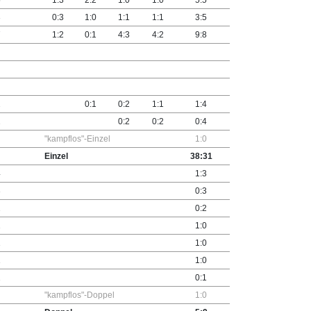
5
1:3
2:2
1:0
1:0
5:5
3
0:3
1:0
1:1
1:1
3:5
7
1:2
0:1
4:3
4:2
9:8
2
0:1
0:2
1:1
1:4
2
0:2
0:2
0:4
"kampflos"-Einzel
1:0
Einzel
38:31
4
1:3
3
0:3
2
0:2
1
1:0
1
1:0
1
1:0
1
0:1
"kampflos"-Doppel
1:0