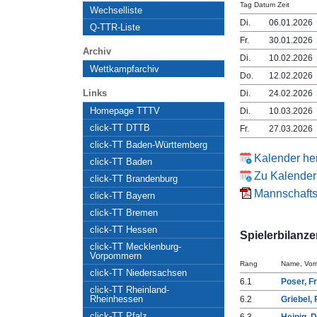
Tag Datum Zeit
Wechselliste
Di.
06.01.2026
Q-TTR-Liste
Fr.
30.01.2026
Archiv
Di.
10.02.2026
Wettkampfarchiv
Do.
12.02.2026
Links
Di.
24.02.2026
Homepage TTTV
Di.
10.03.2026
click-TT DTTB
Fr.
27.03.2026
click-TT Baden-Württemberg
Kalender he
click-TT Baden
Zu Kalender
click-TT Brandenburg
Mannschaftss
click-TT Bayern
click-TT Bremen
click-TT Hessen
Spielerbilanz
click-TT Mecklenburg-
Vorpommern
Rang
Name, Vo
click-TT Niedersachsen
6.1
Poser, F
click-TT Rheinland-
Rheinhessen
6.2
Griebel, 
click-TT Pfalz