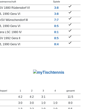
astmannschaft
Spiele
SV 1880 Rüdersdorf VI
3:8
fL 1990 Gera VI
3:8
hSV Wünschendorf III
7:7
fL 1990 Gera VI
8:5
era LSC 1980 IV
8:1
SV 1992 Gera II
8:5
fL 1990 Gera VI
8:4
Doppel
1
2
3
4
gesamt
6
4:2
4:2
3:1
11:5
3
3:0
3:0
1:0
1:0
8:0