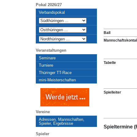
Pokal 2026/27
Verbandspokal
Ball
Mannschaftskonta
Veranstaltungen
Seminare
Tabelle
Turniere
Thüringer TT-Race
mini-Meisterschaften
Spielleiter
Vereine
Adressen, Mannschaften,
Spieler, Ergebnisse
Spieltermine 
Spieler