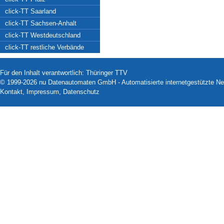
click-TT Saarland
click-TT Sachsen-Anhalt
click-TT Westdeutschland
click-TT restliche Verbände
Für den Inhalt verantwortlich: Thüringer TTV
© 1999-2026
nu Datenautomaten GmbH - Automatisierte internetgestützte N
Kontakt
,
Impressum
,
Datenschutz