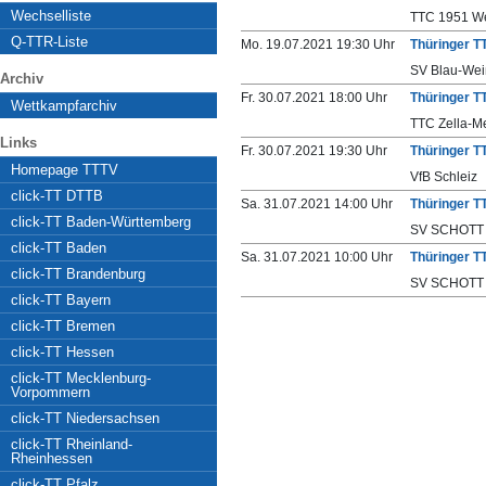
Wechselliste
TTC 1951 We
Q-TTR-Liste
Mo. 19.07.2021 19:30 Uhr
Thüringer T
SV Blau-Weiß
Archiv
Fr. 30.07.2021 18:00 Uhr
Thüringer T
Wettkampfarchiv
TTC Zella-Me
Links
Fr. 30.07.2021 19:30 Uhr
Thüringer T
Homepage TTTV
VfB Schleiz
click-TT DTTB
Sa. 31.07.2021 14:00 Uhr
Thüringer T
click-TT Baden-Württemberg
SV SCHOTT 
click-TT Baden
Sa. 31.07.2021 10:00 Uhr
Thüringer T
click-TT Brandenburg
SV SCHOTT 
click-TT Bayern
click-TT Bremen
click-TT Hessen
click-TT Mecklenburg-
Vorpommern
click-TT Niedersachsen
click-TT Rheinland-
Rheinhessen
click-TT Pfalz