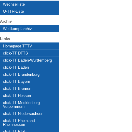
Wechselliste
Q-TTR-Liste
Archiv
Wettkampfarchiv
Links
Homepage TTTV
click-TT DTTB
click-TT Baden-Württemberg
click-TT Baden
click-TT Brandenburg
click-TT Bayern
click-TT Bremen
click-TT Hessen
click-TT Mecklenburg-
Vorpommern
click-TT Niedersachsen
click-TT Rheinland-
Rheinhessen
click-TT Pfalz