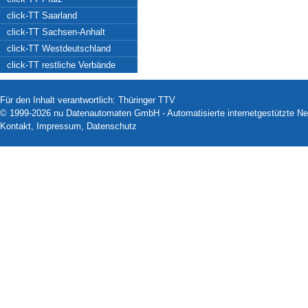
click-TT Saarland
click-TT Sachsen-Anhalt
click-TT Westdeutschland
click-TT restliche Verbände
Für den Inhalt verantwortlich: Thüringer TTV
© 1999-2026
nu Datenautomaten GmbH - Automatisierte internetgestützte N
Kontakt
,
Impressum
,
Datenschutz