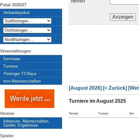
Termin
Pokal 2026/27
Verbandspokal
Veranstaltungen
Seminare
Turniere
Thüringer TT-Race
mini-Meisterschaften
[August 2026]
[< Zurück]
[Wei
Turniere im August 2025
Vereine
Termin
Turnier
frei
Adressen, Mannschaften,
Spieler, Ergebnisse
Spieler