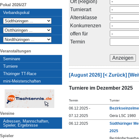
Ort (Region)
Pokal 2026/27
Turnierart
Verbandspokal
Altersklasse
Konkurrenzen
offen für
Termin
Veranstaltungen
Seminare
Turniere
Thüringer TT-Race
[August 2026]
[< Zurück]
[Wei
mini-Meisterschaften
Turniere im Dezember 2025
Termin
Turnier
06.12.2025 -
Bezirkseinzelme
Vereine
07.12.2025
Gera LSC 1980
Adressen, Mannschaften,
06.12.2025
Südthüringer Mei
Spieler, Ergebnisse
2025
Spieler
Bezirksfachverba