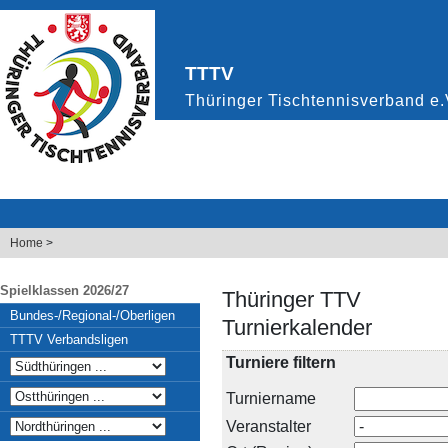
Home
>
Spielklassen 2026/27
Thüringer TTV
Bundes-/Regional-/Oberligen
Turnierkalender
TTTV Verbandsligen
Turniere filtern
Turniername
Veranstalter