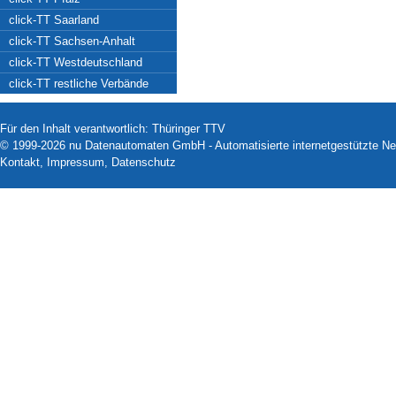
click-TT Saarland
click-TT Sachsen-Anhalt
click-TT Westdeutschland
click-TT restliche Verbände
Für den Inhalt verantwortlich: Thüringer TTV
© 1999-2026
nu Datenautomaten GmbH - Automatisierte internetgestützte N
Kontakt
,
Impressum
,
Datenschutz