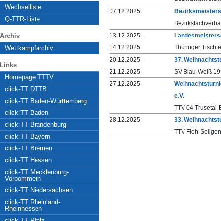
Wechselliste
07.12.2025
Bezirksmeisters
Q-TTR-Liste
Bezirksfachverba
Archiv
13.12.2025 -
Landesmeisters
14.12.2025
Thüringer Tischt
Wettkampfarchiv
20.12.2025 -
37. Weihnachtst
Links
21.12.2025
SV Blau-Weiß 1
Homepage TTTV
27.12.2025
Weihnachtsturni
click-TT DTTB
e.V.
click-TT Baden-Württemberg
TTV 04 Trusetal-B
click-TT Baden
28.12.2025
33. Weihnachtst
click-TT Brandenburg
TTV Floh-Seligent
click-TT Bayern
click-TT Bremen
click-TT Hessen
click-TT Mecklenburg-
Vorpommern
click-TT Niedersachsen
click-TT Rheinland-
Rheinhessen
click-TT Pfalz