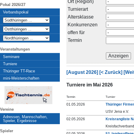
Ort (Region)
Pokal 2026/27
Turnierart
Verbandspokal
Altersklasse
Konkurrenzen
offen für
Termin
Veranstaltungen
Seminare
Turniere
Thüringer TT-Race
[August 2026]
[< Zurück]
[Wei
mini-Meisterschaften
Turniere im Mai 2026
Termin
Turnier
01.05.2026
Thüringer Firme
Vereine
USV Jena e.V.
Adressen, Mannschaften,
02.05.2026
Kreisrangliste 
Spieler, Ergebnisse
Kreisfachverband
Spieler
02.05.2026
52. landesoffen