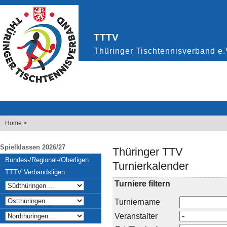
Home
>
Spielklassen 2026/27
Thüringer TTV
Bundes-/Regional-/Oberligen
Turnierkalender
TTTV Verbandsligen
Turniere filtern
Turniername
Veranstalter