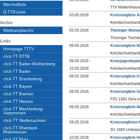
Wechselliste
TTV Waltershause
Q-TTR-Liste
03.05.2026
Kreisrangliste A
Archiv
Kreisfachverband
Wettkampfarchiv
03.05.2026
Thüringer Mann
Thüringer Tischt
Links
09.05.2026
Kreisrangliste 
Homepage TTTV
Kreisfachverband
click-TT DTTB
09.05.2026 -
Kreisjugendspie
click-TT Baden-Württemberg
10.05.2026
Kreisfachverband
click-TT Baden
09.05.2026
Kreisrangliste 
click-TT Brandenburg
Kreisfachverban
click-TT Bayern
09.05.2026
Kreisrangliste 
click-TT Bremen
FSV 1992 Gera e.
click-TT Hessen
09.05.2026
Kreisrangliste
click-TT Mecklenburg-
Vorpommern
Kreisfachverband
click-TT Niedersachsen
09.05.2026
Kreisranglisten
click-TT Rheinland-
SV 1880 Unterpörl
Rheinhessen
10.05.2026
Kreisrangliste 
click-TT Pfalz