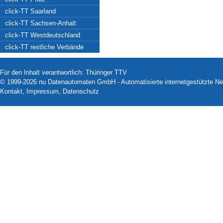
click-TT Saarland
click-TT Sachsen-Anhalt
click-TT Westdeutschland
click-TT restliche Verbände
Für den Inhalt verantwortlich: Thüringer TTV
© 1999-2026
nu Datenautomaten GmbH - Automatisierte internetgestützte N
Kontakt
,
Impressum
,
Datenschutz