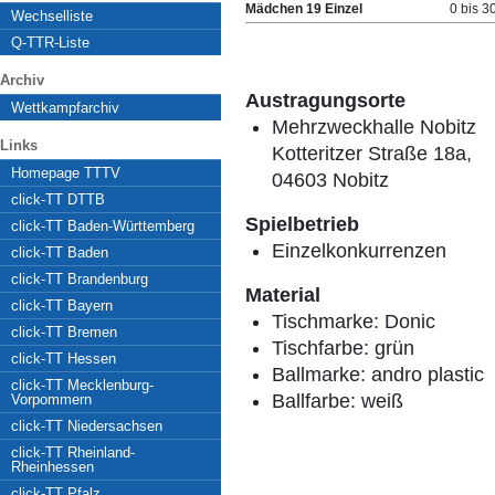
Mädchen 19 Einzel
0 bis 3
Wechselliste
Q-TTR-Liste
Archiv
Austragungsorte
Wettkampfarchiv
Mehrzweckhalle Nobitz
Links
Kotteritzer Straße 18a,
Homepage TTTV
04603 Nobitz
click-TT DTTB
Spielbetrieb
click-TT Baden-Württemberg
Einzelkonkurrenzen
click-TT Baden
click-TT Brandenburg
Material
click-TT Bayern
Tischmarke:
Donic
click-TT Bremen
Tischfarbe:
grün
click-TT Hessen
Ballmarke:
andro plastic
click-TT Mecklenburg-
Ballfarbe:
weiß
Vorpommern
click-TT Niedersachsen
click-TT Rheinland-
Rheinhessen
click-TT Pfalz