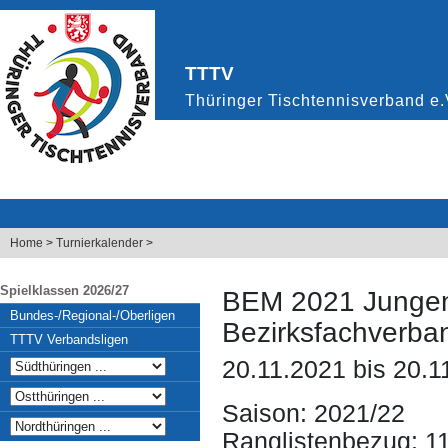
Home
>
Turnierkalender
>
Spielklassen 2026/27
BEM 2021 Jungen
Bundes-/Regional-/Oberligen
Bezirksfachverba
TTTV Verbandsligen
20.11.2021 bis 20.1
Saison: 2021/22
Ranglistenbezug: 1