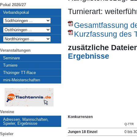
Pokal 2026/27
Turnierart: weiterfü
Verbandspokal
Gesamtfassung des
Kurzfassung des T
zusätzliche Dateie
Veranstaltungen
Ergebnisse
Seminare
Turniere
Thüringer TT-Race
mini-Meisterschaften
Vereine
Konkurrenzen
Adressen, Mannschaften,
Spieler, Ergebnisse
Q-TTR
Jungen 18 Einzel
0 bis 3
Spieler