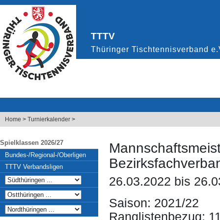
Home
>
Turnierkalender
>
Spielklassen 2026/27
Mannschaftsmeist
Bundes-/Regional-/Oberligen
Bezirksfachverba
TTTV Verbandsligen
26.03.2022 bis 26.
Saison: 2021/22
Ranglistenbezug: 1