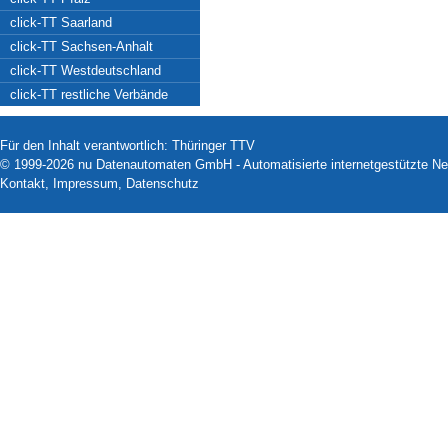
click-TT Saarland
click-TT Sachsen-Anhalt
click-TT Westdeutschland
click-TT restliche Verbände
Für den Inhalt verantwortlich: Thüringer TTV
© 1999-2026
nu Datenautomaten GmbH - Automatisierte internetgestützte N
Kontakt
,
Impressum
,
Datenschutz