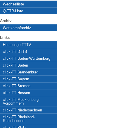
Wechselliste
Q-TTR-Liste
Archiv
Wettkampfarchiv
Links
Homepage TTTV
click-TT DTTB
click-TT Baden-Württemberg
click-TT Baden
click-TT Brandenburg
click-TT Bayern
click-TT Bremen
click-TT Hessen
click-TT Mecklenburg-
Vorpommern
click-TT Niedersachsen
click-TT Rheinland-
Rheinhessen
click-TT Pfalz