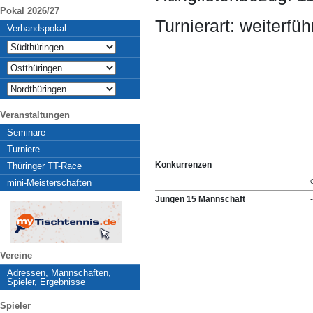
Pokal 2026/27
Turnierart: weiterfü
Verbandspokal
Veranstaltungen
Seminare
Turniere
Konkurrenzen
Thüringer TT-Race
mini-Meisterschaften
Jungen 15 Mannschaft
-
Vereine
Adressen, Mannschaften,
Spieler, Ergebnisse
Spieler