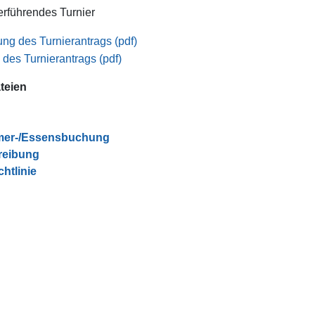
terführendes Turnier
ng des Turnierantrags (pdf)
des Turnierantrags (pdf)
teien
mer-/Essensbuchung
reibung
chtlinie