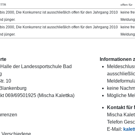
-TTR
offen für
 bis 2000, Die Konkurrenz ist ausschließlich offen für den Jahrgang 2010
keine fre
nd jünger.
Meldung
 bis 2000, Die Konkurrenz ist ausschließlich offen für den Jahrgang 2010
keine fre
nd jünger.
Meldung
rte
Informationen 
Halle der Landessportschule Bad
Meldeschluss
g
ausschließli
tr. 10
Meldeformula
Blankenburg
keine Nachm
kt 069/69501925 (Mischa Kalettka)
Mögliche Mel
Kontakt für
urrenzen
Mischa Kalet
Telefon Gesc
E-Mail:
kalet
:
Verschiedene