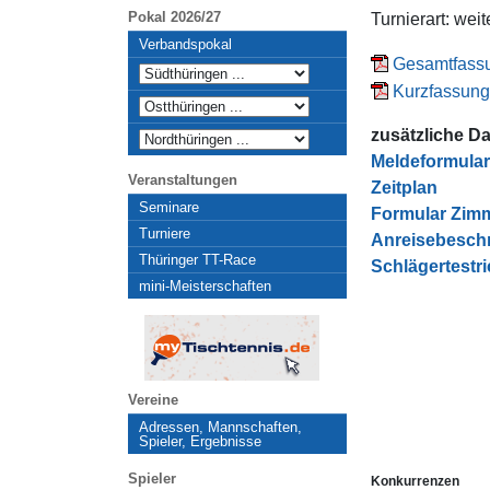
Pokal 2026/27
Turnierart: wei
Verbandspokal
Gesamtfassu
Kurzfassung 
zusätzliche Da
Meldeformular
Veranstaltungen
Zeitplan
Seminare
Formular Zim
Turniere
Anreisebesch
Thüringer TT-Race
Schlägertestri
mini-Meisterschaften
Vereine
Adressen, Mannschaften,
Spieler, Ergebnisse
Spieler
Konkurrenzen