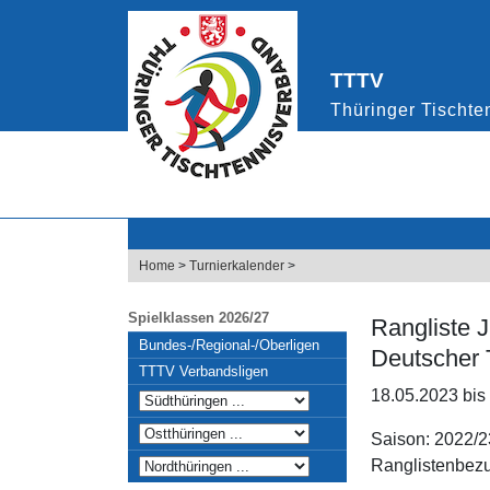
Home
>
Turnierkalender
>
Spielklassen 2026/27
Rangliste 
Bundes-/Regional-/Oberligen
Deutscher 
TTTV Verbandsligen
18.05.2023 bis
Saison: 2022/2
Ranglistenbezu