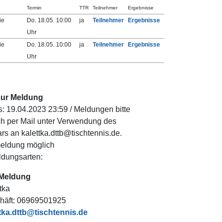
Termin
TTR
Teilnehmer
Ergebnisse
ie
Do. 18.05. 10:00
ja
Teilnehmer
Ergebnisse
Uhr
ie
Do. 18.05. 10:00
ja
Teilnehmer
Ergebnisse
Uhr
zur Meldung
: 19.04.2023 23:59 / Meldungen bitte
ch per Mail unter Verwendung des
rs an kalettka.dttb@tischtennis.de.
eldung möglich
dungsarten:
 Meldung
tka
häft:
06969501925
tka.dttb@tischtennis.de