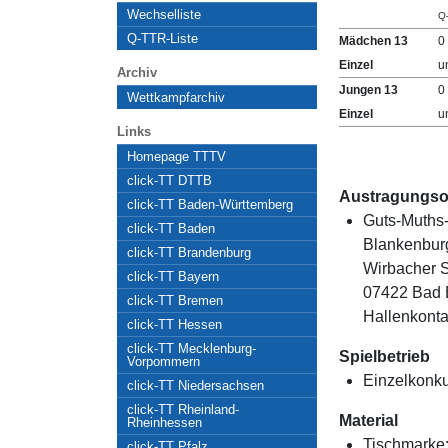
Wechselliste
Q
Q-TTR-Liste
Mädchen 13
0
Einzel
u
Archiv
Jungen 13
0
Wettkampfarchiv
Einzel
u
Links
Homepage TTTV
click-TT DTTB
Austragungso
click-TT Baden-Württemberg
Guts-Muths-
click-TT Baden
Blankenbur
click-TT Brandenburg
Wirbacher S
click-TT Bayern
07422 Bad 
click-TT Bremen
Hallenkonta
click-TT Hessen
click-TT Mecklenburg-
Spielbetrieb
Vorpommern
Einzelkonk
click-TT Niedersachsen
click-TT Rheinland-
Material
Rheinhessen
Tischmarke
click-TT Pfalz