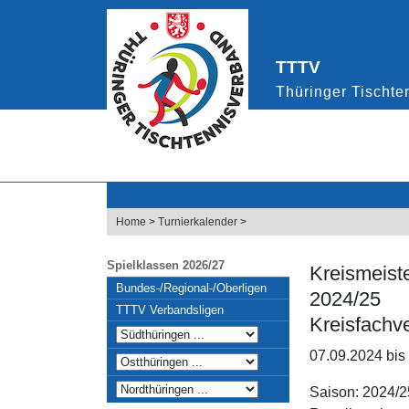
Home
>
Turnierkalender
>
Spielklassen 2026/27
Kreismeist
Bundes-/Regional-/Oberligen
2024/25
TTTV Verbandsligen
Kreisfachv
07.09.2024 bis
Saison: 2024/2