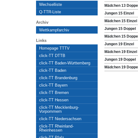
Wechselliste
Mädchen 13 Doppe
Q-TTR-Liste
Jungen 15 Einzel
Mädchen 15 Einzel
Archiv
Jungen 15 Doppel
Wettkampfarchiv
Mädchen 15 Doppe
Links
Jungen 19 Einzel
Homepage TTTV
Mädchen 19 Einzel
click-TT DTTB
Jungen 19 Doppel
click-TT Baden-Württemberg
Mädchen 19 Doppe
click-TT Baden
click-TT Brandenburg
click-TT Bayern
click-TT Bremen
click-TT Hessen
click-TT Mecklenburg-
Vorpommern
click-TT Niedersachsen
click-TT Rheinland-
Rheinhessen
click-TT Pfalz