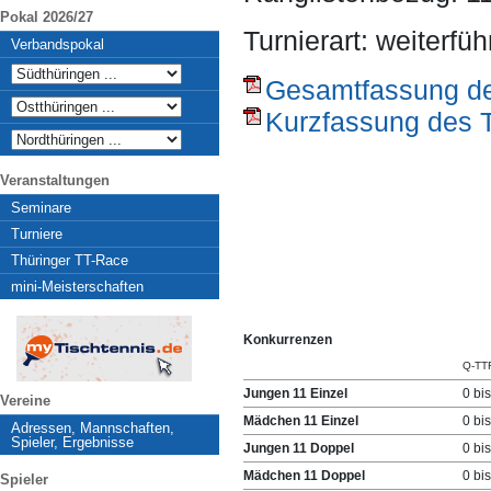
Pokal 2026/27
Turnierart: weiterfü
Verbandspokal
Gesamtfassung des
Kurzfassung des T
Veranstaltungen
Seminare
Turniere
Thüringer TT-Race
mini-Meisterschaften
Konkurrenzen
Q-TT
Jungen 11 Einzel
0 bi
Vereine
Mädchen 11 Einzel
0 bi
Adressen, Mannschaften,
Spieler, Ergebnisse
Jungen 11 Doppel
0 bi
Mädchen 11 Doppel
0 bi
Spieler