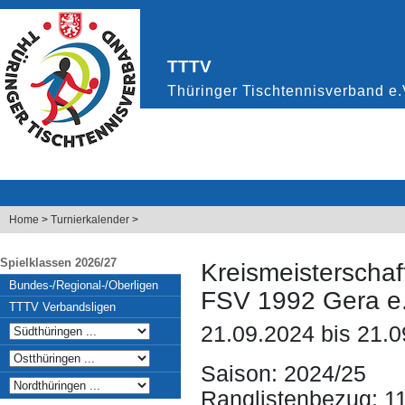
Home
>
Turnierkalender
>
Spielklassen 2026/27
Kreismeisterscha
Bundes-/Regional-/Oberligen
FSV 1992 Gera e.
TTTV Verbandsligen
21.09.2024 bis 21.
Saison: 2024/25
Ranglistenbezug: 1