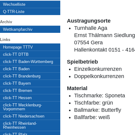
Wechselliste
Q-TTR-Liste
Austragungsorte
Archiv
Turnhalle Aga
Wettkampfarchiv
Ernst Thälmann Siedlung
Links
07554 Gera
Homepage TTTV
Hallenkontakt 0151 - 41
click-TT DTTB
Spielbetrieb
click-TT Baden-Württemberg
Einzelkonkurrenzen
click-TT Baden
Doppelkonkurrenzen
click-TT Brandenburg
click-TT Bayern
Material
click-TT Bremen
Tischmarke:
Sponeta
click-TT Hessen
Tischfarbe:
grün
click-TT Mecklenburg-
Vorpommern
Ballmarke:
Butterfly
click-TT Niedersachsen
Ballfarbe:
weiß
click-TT Rheinland-
Rheinhessen
click-TT Pfalz