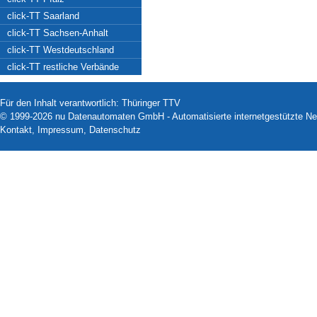
click-TT Saarland
click-TT Sachsen-Anhalt
click-TT Westdeutschland
click-TT restliche Verbände
Für den Inhalt verantwortlich: Thüringer TTV
© 1999-2026
nu Datenautomaten GmbH - Automatisierte internetgestützte N
Kontakt
,
Impressum
,
Datenschutz