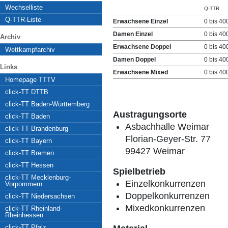
Wechselliste
Q-TTR
Q-TTR-Liste
Erwachsene Einzel
0 bis 40
Damen Einzel
0 bis 40
Archiv
Erwachsene Doppel
0 bis 40
Wettkampfarchiv
Damen Doppel
0 bis 40
Links
Erwachsene Mixed
0 bis 40
Homepage TTTV
click-TT DTTB
click-TT Baden-Württemberg
Austragungsorte
click-TT Baden
Asbachhalle Weimar
click-TT Brandenburg
Florian-Geyer-Str. 77
click-TT Bayern
99427 Weimar
click-TT Bremen
click-TT Hessen
Spielbetrieb
click-TT Mecklenburg-
Einzelkonkurrenzen
Vorpommern
Doppelkonkurrenzen
click-TT Niedersachsen
Mixedkonkurrenzen
click-TT Rheinland-
Rheinhessen
click-TT Pfalz