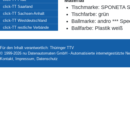
Material
click-TT Saarland
Tischmarke:
SPONETA S 
click-TT Sachsen-Anhalt
Tischfarbe:
grün
click-TT Westdeutschland
Ballmarke:
andro *** Spe
click-TT restliche Verbände
Ballfarbe:
Plastik weiß
Für den Inhalt verantwortlich: Thüringer TTV
© 1999-2026
nu Datenautomaten GmbH - Automatisierte internetgestützte N
Kontakt
,
Impressum
,
Datenschutz