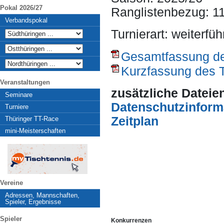
Pokal 2026/27
Ranglistenbezug: 1
Verbandspokal
Turnierart: weiterfü
Gesamtfassung des
Kurzfassung des T
Veranstaltungen
zusätzliche Dateie
Seminare
Datenschutzinform
Turniere
Zeitplan
Thüringer TT-Race
mini-Meisterschaften
Vereine
Adressen, Mannschaften,
Spieler, Ergebnisse
Spieler
Konkurrenzen