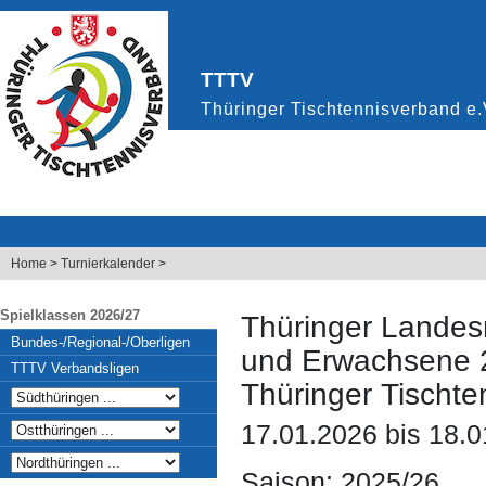
Home
>
Turnierkalender
>
Spielklassen 2026/27
Thüringer Landes
Bundes-/Regional-/Oberligen
und Erwachsene 
TTTV Verbandsligen
Thüringer Tischte
17.01.2026 bis 18.
Saison: 2025/26