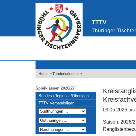
Home
>
Turnierkalender
>
Spielklassen 2026/27
Kreisrangli
Bundes-/Regional-/Oberligen
Kreisfachv
TTTV Verbandsligen
09.05.2026 bis
Saison: 2026/2
Ranglistenbezu