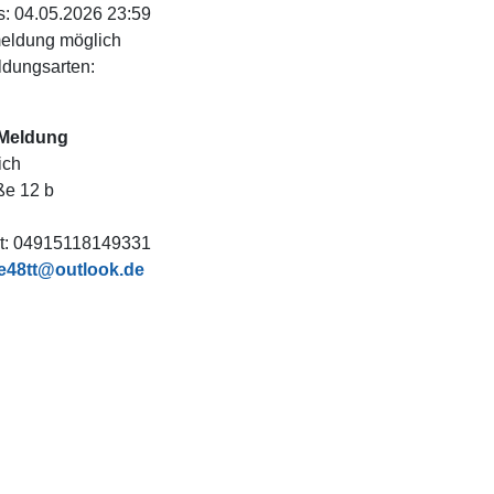
: 04.05.2026 23:59
eldung möglich
dungsarten:
 Meldung
ich
ße 12 b
t:
04915118149331
ie48tt@outlook.de