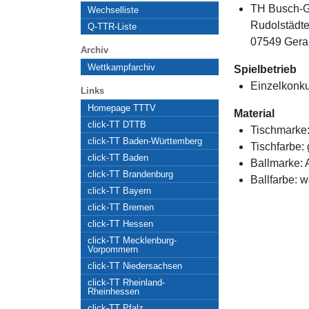
TH Busch-G
Wechselliste
Rudolstädte
Q-TTR-Liste
07549 Gera
Archiv
Wettkampfarchiv
Spielbetrieb
Einzelkonk
Links
Homepage TTTV
Material
click-TT DTTB
Tischmarke
click-TT Baden-Württemberg
Tischfarbe:
click-TT Baden
Ballmarke:
A
click-TT Brandenburg
Ballfarbe:
w
click-TT Bayern
click-TT Bremen
click-TT Hessen
click-TT Mecklenburg-
Vorpommern
click-TT Niedersachsen
click-TT Rheinland-
Rheinhessen
click-TT Pfalz