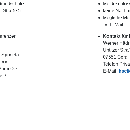
rundschule
Meldeschluss
r Straße 51
keine Nachm
Mögliche Mel
E-Mail
urrenzen
Kontakt für
Werner Hädr
Untitzer Stra
:
Sponeta
07551 Gera
grün
Telefon Priva
ndro 3S
E-Mail:
hael
eiß