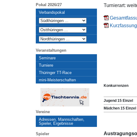
Pokal 2026/27
Turnierart: wei
Verbandspokal
Gesamtfassu
Kurzfassung 
Veranstaltungen
Seminare
Turniere
Thüringer TT-Race
mini-Meisterschaften
Konkurrenzen
Jugend 15 Einzel
Mädchen 15 Einzel
Vereine
Adressen, Mannschaften,
Spieler, Ergebnisse
Austragungso
Spieler