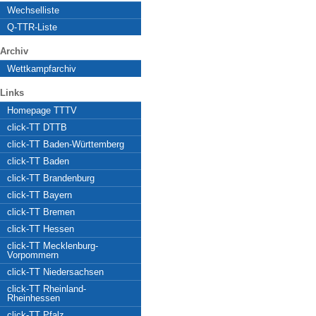
Wechselliste
Q-TTR-Liste
Archiv
Wettkampfarchiv
Links
Homepage TTTV
click-TT DTTB
click-TT Baden-Württemberg
click-TT Baden
click-TT Brandenburg
click-TT Bayern
click-TT Bremen
click-TT Hessen
click-TT Mecklenburg-
Vorpommern
click-TT Niedersachsen
click-TT Rheinland-
Rheinhessen
click-TT Pfalz