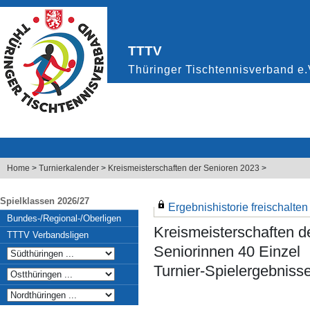
Home
>
Turnierkalender
>
Kreismeisterschaften der Senioren 2023
>
Spielklassen 2026/27
Ergebnishistorie freischalten .
Bundes-/Regional-/Oberligen
Kreismeisterschaften d
TTTV Verbandsligen
Seniorinnen 40 Einzel
Turnier-Spielergebniss