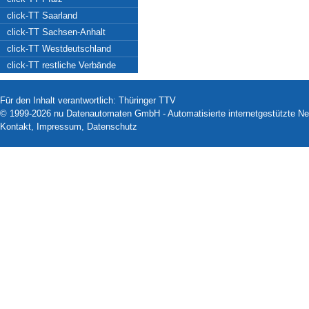
click-TT Saarland
click-TT Sachsen-Anhalt
click-TT Westdeutschland
click-TT restliche Verbände
Für den Inhalt verantwortlich: Thüringer TTV
© 1999-2026
nu Datenautomaten GmbH - Automatisierte internetgestützte N
Kontakt
,
Impressum
,
Datenschutz