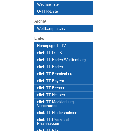
Wechselliste
Q-TTR-Liste
Archiv
Wettkampfarchiv
Links
Homepage TTTV
click-TT DTTB
click-TT Baden-Württemberg
click-TT Baden
click-TT Brandenburg
click-TT Bayern
click-TT Bremen
click-TT Hessen
click-TT Mecklenburg-
Vorpommern
click-TT Niedersachsen
click-TT Rheinland-
Rheinhessen
click-TT Pfalz