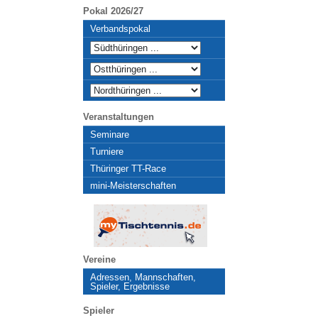
Pokal 2026/27
Verbandspokal
Veranstaltungen
Seminare
Turniere
Thüringer TT-Race
mini-Meisterschaften
Vereine
Adressen, Mannschaften,
Spieler, Ergebnisse
Spieler