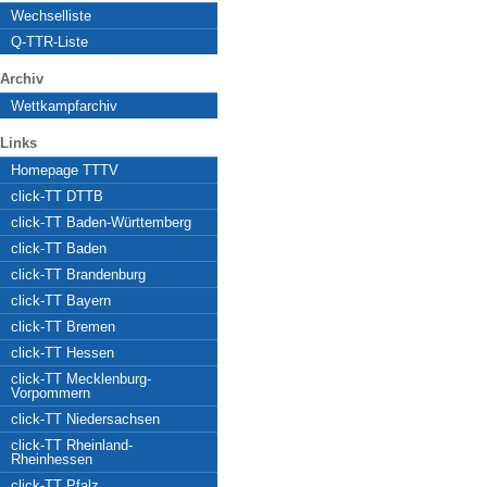
Wechselliste
Q-TTR-Liste
Archiv
Wettkampfarchiv
Links
Homepage TTTV
click-TT DTTB
click-TT Baden-Württemberg
click-TT Baden
click-TT Brandenburg
click-TT Bayern
click-TT Bremen
click-TT Hessen
click-TT Mecklenburg-
Vorpommern
click-TT Niedersachsen
click-TT Rheinland-
Rheinhessen
click-TT Pfalz