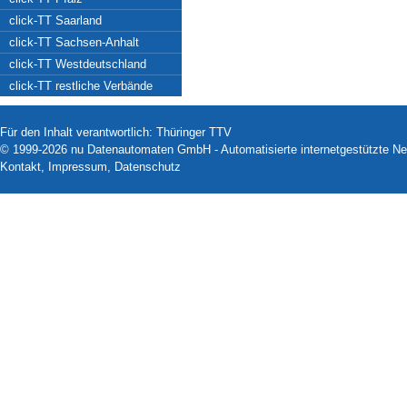
click-TT Saarland
click-TT Sachsen-Anhalt
click-TT Westdeutschland
click-TT restliche Verbände
Für den Inhalt verantwortlich: Thüringer TTV
© 1999-2026
nu Datenautomaten GmbH - Automatisierte internetgestützte N
Kontakt
,
Impressum
,
Datenschutz