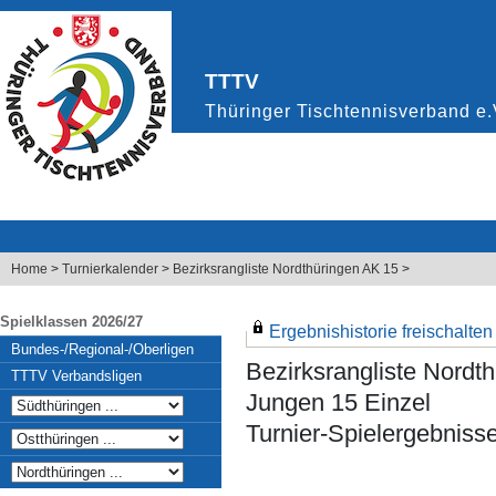
Home
>
Turnierkalender
>
Bezirksrangliste Nordthüringen AK 15
>
Spielklassen 2026/27
Ergebnishistorie freischalten .
Bundes-/Regional-/Oberligen
Bezirksrangliste Nordt
TTTV Verbandsligen
Jungen 15 Einzel
Turnier-Spielergebniss