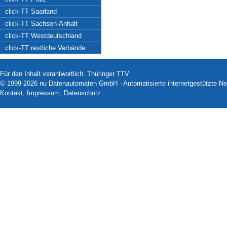
click-TT Saarland
click-TT Sachsen-Anhalt
click-TT Westdeutschland
click-TT restliche Verbände
Für den Inhalt verantwortlich: Thüringer TTV
© 1999-2026
nu Datenautomaten GmbH - Automatisierte internetgestützte N
Kontakt
,
Impressum
,
Datenschutz