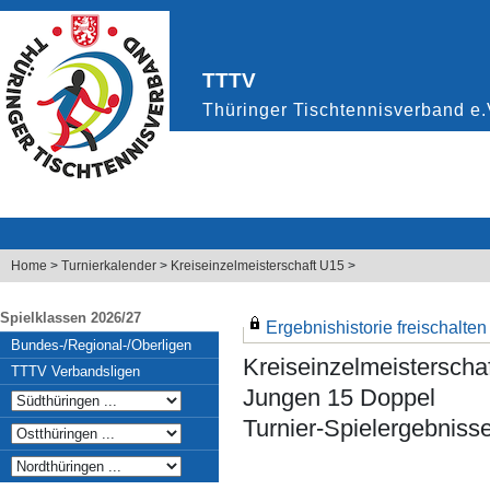
Home
>
Turnierkalender
>
Kreiseinzelmeisterschaft U15
>
Spielklassen 2026/27
Ergebnishistorie freischalten .
Bundes-/Regional-/Oberligen
Kreiseinzelmeisterscha
TTTV Verbandsligen
Jungen 15 Doppel
Turnier-Spielergebniss