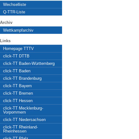
Wechselliste
Q-TTR-Liste
Archiv
Wettkampfarchiv
Links
Homepage TTTV
click-TT DTTB
click-TT Baden-Württemberg
click-TT Baden
click-TT Brandenburg
click-TT Bayern
click-TT Bremen
click-TT Hessen
click-TT Mecklenburg-
Vorpommern
click-TT Niedersachsen
click-TT Rheinland-
Rheinhessen
click-TT Pfalz