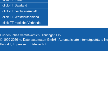
click-TT Saarland
click-TT Sachsen-Anhalt
click-TT Westdeutschland
click-TT restliche Verbände
Für den Inhalt verantwortlich: Thüringer TTV
© 1999-2026
nu Datenautomaten GmbH - Automatisierte internetgestützte N
Kontakt
,
Impressum
,
Datenschutz