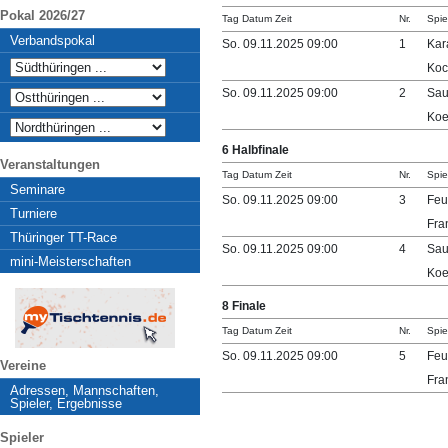
Pokal 2026/27
Tag Datum Zeit
Nr.
Spie
Verbandspokal
So. 09.11.2025 09:00
1
Kar
Koc
So. 09.11.2025 09:00
2
Sau
Koe
6 Halbfinale
Veranstaltungen
Tag Datum Zeit
Nr.
Spie
Seminare
So. 09.11.2025 09:00
3
Feu
Turniere
Fran
Thüringer TT-Race
So. 09.11.2025 09:00
4
Sau
mini-Meisterschaften
Koe
8 Finale
Tag Datum Zeit
Nr.
Spie
So. 09.11.2025 09:00
5
Feu
Vereine
Fran
Adressen, Mannschaften,
Spieler, Ergebnisse
Spieler