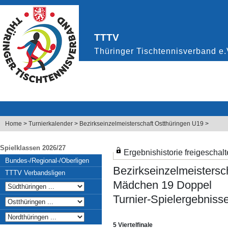
Home
>
Turnierkalender
>
Bezirkseinzelmeisterschaft Ostthüringen U19
>
Spielklassen 2026/27
Ergebnishistorie freigeschalt
Bundes-/Regional-/Oberligen
Bezirkseinzelmeistersc
TTTV Verbandsligen
Mädchen 19 Doppel
Turnier-Spielergebniss
5 Viertelfinale