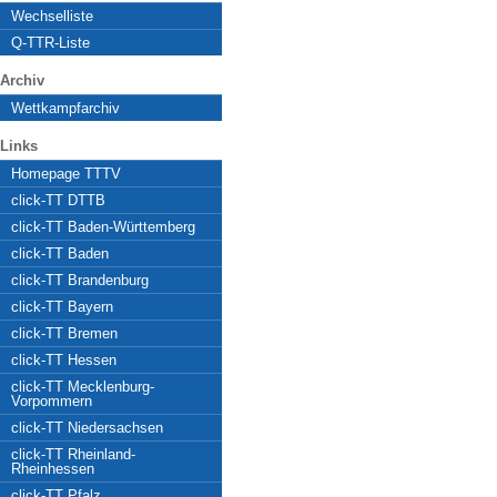
Wechselliste
Q-TTR-Liste
Archiv
Wettkampfarchiv
Links
Homepage TTTV
click-TT DTTB
click-TT Baden-Württemberg
click-TT Baden
click-TT Brandenburg
click-TT Bayern
click-TT Bremen
click-TT Hessen
click-TT Mecklenburg-
Vorpommern
click-TT Niedersachsen
click-TT Rheinland-
Rheinhessen
click-TT Pfalz