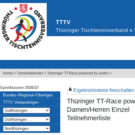
Home
>
Turnierkalender
>
Thüringer TT-Race powered by andro
>
Spielklassen 2026/27
Ergebnishistorie freischalten .
Bundes-/Regional-/Oberligen
Thüringer TT-Race pow
TTTV Verbandsligen
Damen/Herren Einzel
Teilnehmerliste