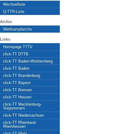
Wechselliste
Q-TTR-Liste
Archiv
Wettkampfarchiv
Links
Homepage TTTV
click-TT DTTB
click-TT Baden-Württemberg
click-TT Baden
click-TT Brandenburg
click-TT Bayern
click-TT Bremen
click-TT Hessen
click-TT Mecklenburg-
Vorpommern
click-TT Niedersachsen
click-TT Rheinland-
Rheinhessen
click-TT Pfalz