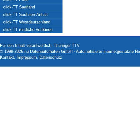
click-TT Saarland
click-TT Sachsen-Anhalt
click-TT Westdeutschland
click-TT restliche Verbände
Für den Inhalt verantwortlich: Thüringer TTV
© 1999-2026
nu Datenautomaten GmbH - Automatisierte internetgestützte N
Kontakt
,
Impressum
,
Datenschutz