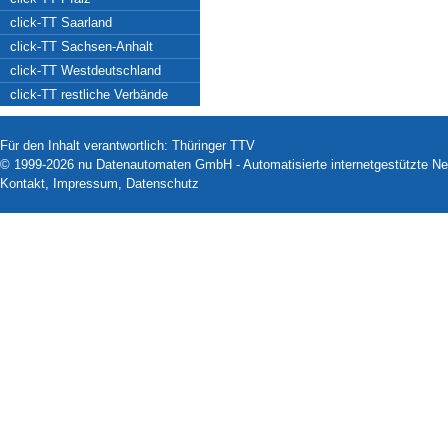
click-TT Saarland
click-TT Sachsen-Anhalt
click-TT Westdeutschland
click-TT restliche Verbände
Für den Inhalt verantwortlich: Thüringer TTV
© 1999-2026
nu Datenautomaten GmbH - Automatisierte internetgestützte N
Kontakt
,
Impressum
,
Datenschutz