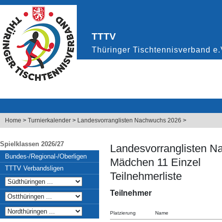
Home
>
Turnierkalender
>
Landesvorranglisten Nachwuchs 2026
>
Spielklassen 2026/27
Landesvorranglisten 
Bundes-/Regional-/Oberligen
Mädchen 11 Einzel
TTTV Verbandsligen
Teilnehmerliste
Teilnehmer
Platzierung
Name