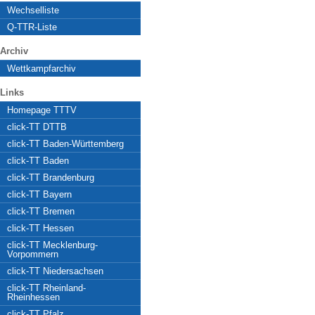
Wechselliste
Q-TTR-Liste
Archiv
Wettkampfarchiv
Links
Homepage TTTV
click-TT DTTB
click-TT Baden-Württemberg
click-TT Baden
click-TT Brandenburg
click-TT Bayern
click-TT Bremen
click-TT Hessen
click-TT Mecklenburg-
Vorpommern
click-TT Niedersachsen
click-TT Rheinland-
Rheinhessen
click-TT Pfalz