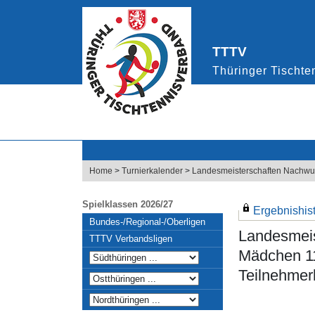
Home
>
Turnierkalender
>
Landesmeisterschaften Nachwu
Spielklassen 2026/27
Ergebnishisto
Bundes-/Regional-/Oberligen
Landesmei
TTTV Verbandsligen
Mädchen 1
Teilnehmerl