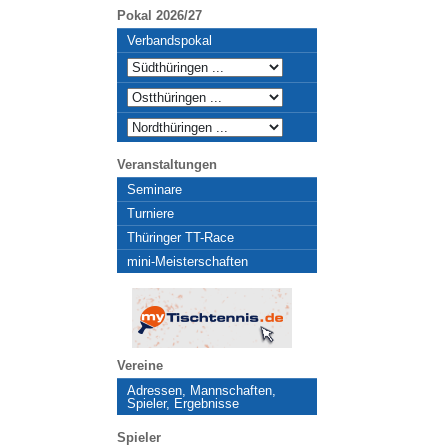
Pokal 2026/27
Verbandspokal
Veranstaltungen
Seminare
Turniere
Thüringer TT-Race
mini-Meisterschaften
Vereine
Adressen, Mannschaften,
Spieler, Ergebnisse
Spieler