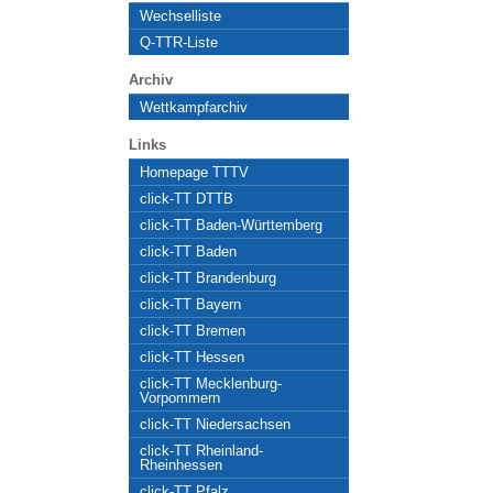
Wechselliste
Q-TTR-Liste
Archiv
Wettkampfarchiv
Links
Homepage TTTV
click-TT DTTB
click-TT Baden-Württemberg
click-TT Baden
click-TT Brandenburg
click-TT Bayern
click-TT Bremen
click-TT Hessen
click-TT Mecklenburg-
Vorpommern
click-TT Niedersachsen
click-TT Rheinland-
Rheinhessen
click-TT Pfalz