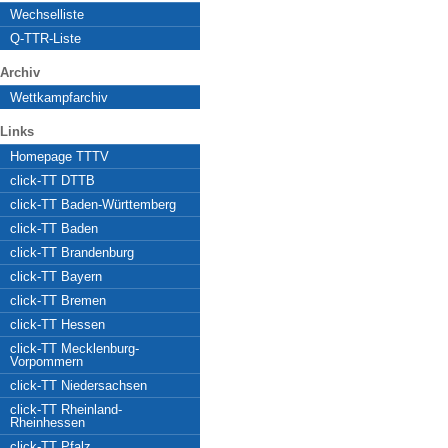
Wechselliste
Q-TTR-Liste
Archiv
Wettkampfarchiv
Links
Homepage TTTV
click-TT DTTB
click-TT Baden-Württemberg
click-TT Baden
click-TT Brandenburg
click-TT Bayern
click-TT Bremen
click-TT Hessen
click-TT Mecklenburg-
Vorpommern
click-TT Niedersachsen
click-TT Rheinland-
Rheinhessen
click-TT Pfalz