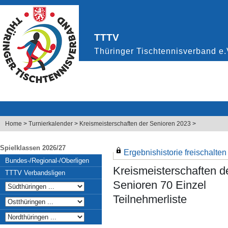
Home
>
Turnierkalender
>
Kreismeisterschaften der Senioren 2023
>
Spielklassen 2026/27
Ergebnishistorie freischalten .
Bundes-/Regional-/Oberligen
Kreismeisterschaften d
TTTV Verbandsligen
Senioren 70 Einzel
Teilnehmerliste