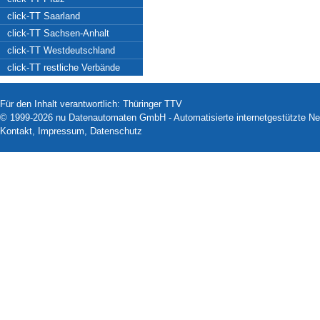
click-TT Saarland
click-TT Sachsen-Anhalt
click-TT Westdeutschland
click-TT restliche Verbände
Für den Inhalt verantwortlich: Thüringer TTV
© 1999-2026
nu Datenautomaten GmbH - Automatisierte internetgestützte N
Kontakt
,
Impressum
,
Datenschutz