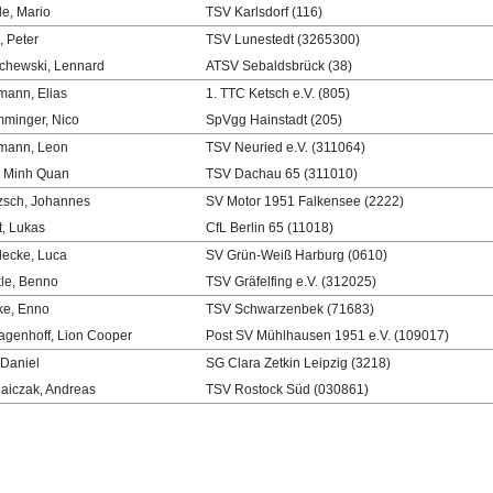
le, Mario
TSV Karlsdorf (116)
, Peter
TSV Lunestedt (3265300)
chewski, Lennard
ATSV Sebaldsbrück (38)
mann, Elias
1. TTC Ketsch e.V. (805)
minger, Nico
SpVgg Hainstadt (205)
mann, Leon
TSV Neuried e.V. (311064)
 Minh Quan
TSV Dachau 65 (311010)
zsch, Johannes
SV Motor 1951 Falkensee (2222)
t, Lukas
CfL Berlin 65 (11018)
ecke, Luca
SV Grün-Weiß Harburg (0610)
le, Benno
TSV Gräfelfing e.V. (312025)
e, Enno
TSV Schwarzenbek (71683)
agenhoff, Lion Cooper
Post SV Mühlhausen 1951 e.V. (109017)
 Daniel
SG Clara Zetkin Leipzig (3218)
aiczak, Andreas
TSV Rostock Süd (030861)