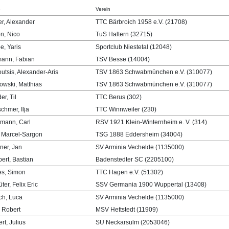
e
Verein
r, Alexander
TTC Bärbroich 1958 e.V. (21708)
n, Nico
TuS Haltern (32715)
e, Yaris
Sportclub Niestetal (12048)
ann, Fabian
TSV Besse (14004)
utsis, Alexander-Aris
TSV 1863 Schwabmünchen e.V. (310077)
owski, Matthias
TSV 1863 Schwabmünchen e.V. (310077)
er, Til
TTC Berus (302)
chmer, Ilja
TTC Winnweiler (230)
mann, Carl
RSV 1921 Klein-Winternheim e. V. (314)
, Marcel-Sargon
TSG 1888 Eddersheim (34004)
tner, Jan
SV Arminia Vechelde (1135000)
ert, Bastian
Badenstedter SC (2205100)
s, Simon
TTC Hagen e.V. (51302)
ter, Felix Eric
SSV Germania 1900 Wuppertal (13408)
h, Luca
SV Arminia Vechelde (1135000)
 Robert
MSV Hettstedt (11909)
rt, Julius
SU Neckarsulm (2053046)