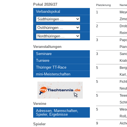
Pokal 2026/27
Platzierung
Nam
Verbandspokal
1
Meye
Zimo
2
Drob
Reim
3
Papo
Veranstaltungen
Pian
Seminare
3
Sand
Turniere
Krats
Thüringer TT-Race
5
Berg
mini-Meisterschaften
Karl
5
Fich
Neub
5
Tewe
Schlü
Vereine
5
Wesc
Adressen, Mannschaften,
Spieler, Ergebnisse
Roß,
9
Aiche
Spieler