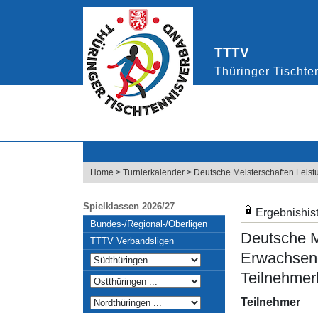
Home
>
Turnierkalender
>
Deutsche Meisterschaften Leist
Spielklassen 2026/27
Ergebnishist
Bundes-/Regional-/Oberligen
Deutsche M
TTTV Verbandsligen
Erwachsen
Teilnehmerl
Teilnehmer