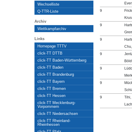
Ever
Wechselliste
9
Frick
Q-TTR-Liste
Krus
Archiv
9
Hart
Wettkampfarchiv
Grem
Links
9
Hart
Homepage TTTV
Chu,
click-TT DTTB
9
Jent
click-TT Baden-Württemberg
Böld
click-TT Baden
9
Lüdd
click-TT Brandenburg
Merk
click-TT Bayern
9
Mück
click-TT Bremen
Schl
click-TT Hessen
9
Tihi,
click-TT Mecklenburg-
Lach
Vorpommern
click-TT Niedersachsen
click-TT Rheinland-
Rheinhessen
click-TT Pfalz