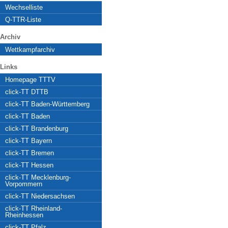
Wechselliste
Q-TTR-Liste
Archiv
Wettkampfarchiv
Links
Homepage TTTV
click-TT DTTB
click-TT Baden-Württemberg
click-TT Baden
click-TT Brandenburg
click-TT Bayern
click-TT Bremen
click-TT Hessen
click-TT Mecklenburg-
Vorpommern
click-TT Niedersachsen
click-TT Rheinland-
Rheinhessen
click-TT Pfalz