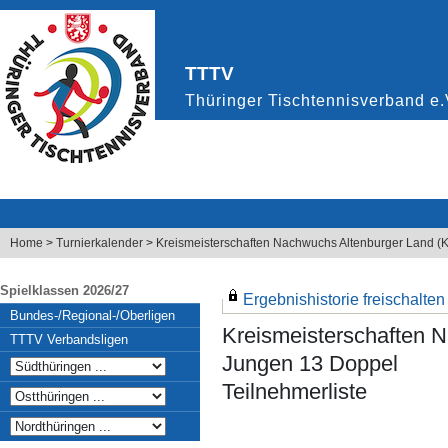
Home
>
Turnierkalender
>
Kreismeisterschaften Nachwuchs Altenburger Land (K
Spielklassen 2026/27
Ergebnishistorie freischalten .
Bundes-/Regional-/Oberligen
Kreismeisterschaften N
TTTV Verbandsligen
Jungen 13 Doppel
Teilnehmerliste