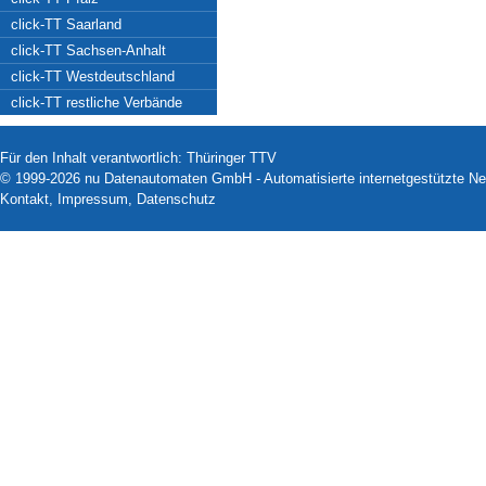
click-TT Saarland
click-TT Sachsen-Anhalt
click-TT Westdeutschland
click-TT restliche Verbände
Für den Inhalt verantwortlich: Thüringer TTV
© 1999-2026
nu Datenautomaten GmbH - Automatisierte internetgestützte N
Kontakt
,
Impressum
,
Datenschutz