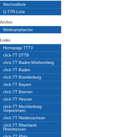
Wechselliste
Q-TTR-Liste
Archiv
Wettkampfarchiv
Links
Homepage TTTV
click-TT DTTB
click-TT Baden-Württemberg
click-TT Baden
click-TT Brandenburg
click-TT Bayern
click-TT Bremen
click-TT Hessen
click-TT Mecklenburg-
Vorpommern
click-TT Niedersachsen
click-TT Rheinland-
Rheinhessen
click-TT Pfalz