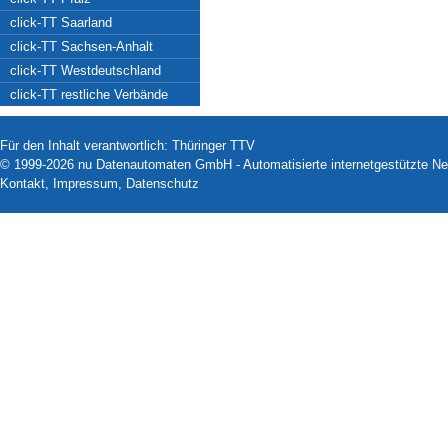
click-TT Saarland
click-TT Sachsen-Anhalt
click-TT Westdeutschland
click-TT restliche Verbände
Für den Inhalt verantwortlich: Thüringer TTV
© 1999-2026
nu Datenautomaten GmbH - Automatisierte internetgestützte N
Kontakt
,
Impressum
,
Datenschutz