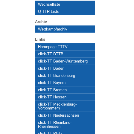
Wechselliste
Q-TTR-Liste
Archiv
Wettkampfarchiv
Links
Homepage TTTV
click-TT DTTB
click-TT Baden-Württemberg
click-TT Baden
click-TT Brandenburg
click-TT Bayern
click-TT Bremen
click-TT Hessen
click-TT Mecklenburg-
Vorpommern
click-TT Niedersachsen
click-TT Rheinland-
Rheinhessen
click-TT Pfalz