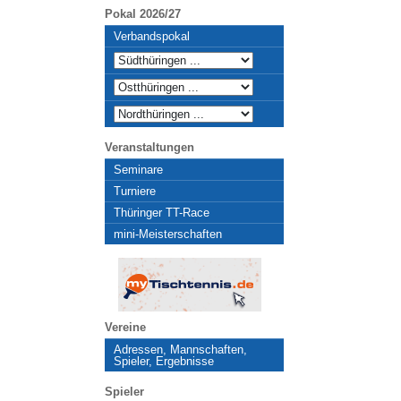
Pokal 2026/27
Verbandspokal
Veranstaltungen
Seminare
Turniere
Thüringer TT-Race
mini-Meisterschaften
Vereine
Adressen, Mannschaften,
Spieler, Ergebnisse
Spieler