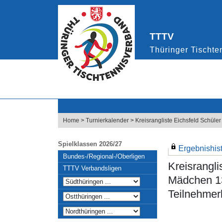
Home
>
Turnierkalender
>
Kreisrangliste Eichsfeld Schül
Spielklassen 2026/27
Ergebnishisto
Bundes-/Regional-/Oberligen
Kreisrangl
TTTV Verbandsligen
Mädchen 13
Teilnehmerl