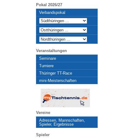
Pokal 2026/27
Verbandspokal
Veranstaltungen
Seminare
Turniere
Thüringer TT-Race
mini-Meisterschaften
Vereine
Adressen, Mannschaften,
Spieler, Ergebnisse
Spieler