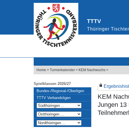
Home
>
Turnierkalender
>
KEM Nachwuchs
>
Spielklassen 2026/27
Ergebnishisto
Bundes-/Regional-/Oberligen
KEM Nach
TTTV Verbandsligen
Jungen 13 
Teilnehmerl