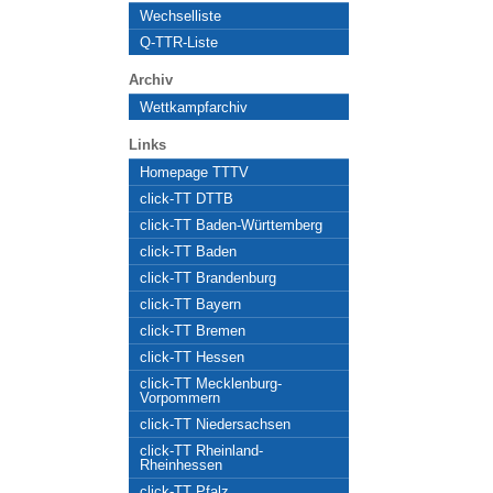
Wechselliste
Q-TTR-Liste
Archiv
Wettkampfarchiv
Links
Homepage TTTV
click-TT DTTB
click-TT Baden-Württemberg
click-TT Baden
click-TT Brandenburg
click-TT Bayern
click-TT Bremen
click-TT Hessen
click-TT Mecklenburg-
Vorpommern
click-TT Niedersachsen
click-TT Rheinland-
Rheinhessen
click-TT Pfalz